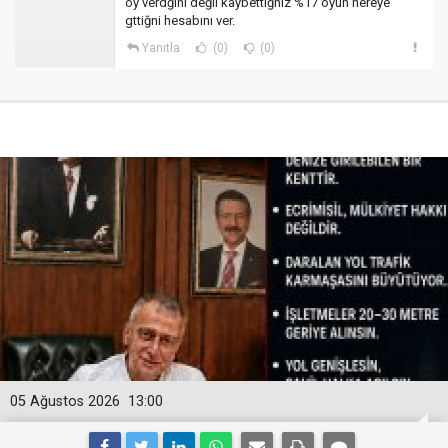
oy verdğini değil kaybettiğniz %17 oyun nereye
gttiğni hesabını ver.
Yanıtla
(0)
(0)
05 Ağustos 2026
13:00