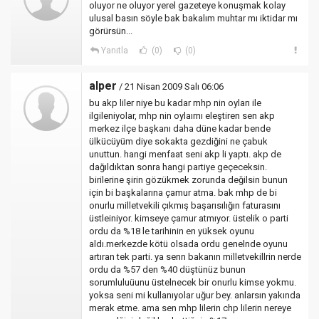
oluyor ne oluyor yerel gazeteye konuşmak kolay
ulusal basın söyle bak bakalım muhtar mı iktidar mı
görürsün...
Yanıtla
(0)
(0)
alper
/ 21 Nisan 2009 Salı 06:06
bu akp liler niye bu kadar mhp nin oyları ile
ilgileniyolar, mhp nin oylaırnı eleştiren sen akp
merkez ilçe başkanı daha düne kadar bende
ülkücüyüm diye sokakta gezdiğini ne çabuk
unuttun. hangi menfaat seni akp li yaptı. akp de
dağıldıktan sonra hangi partiye geçeceksin.
birilerine şirin gözükmek zorunda değilsin bunun
için bi başkalarına çamur atma. bak mhp de bi
onurlu milletvekili çıkmış başarısılığın faturasını
üstleiniyor. kimseye çamur atmıyor. üstelik o parti
ordu da %18 le tarihinin en yüksek oyunu
aldı.merkezde kötü olsada ordu genelnde oyunu
artıran tek parti. ya senn bakanın milletvekillrin nerde
ordu da %57 den %40 düştünüz bunun
sorumluluüunu üstelnecek bir onurlu kimse yokmu.
yoksa seni mi kullanıyolar uğur bey. anlarsın yakında
merak etme. ama sen mhp lilerin chp lilerin nereye