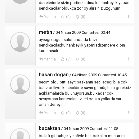
dairelerinde sizin partiniz adına külhanbeylik yapan
sendikacılar oldukça zor oy alırsınız üzgünüm.
Yanıtla
(0)
(0)
metın
/ 04 Nisan 2009 Cumartesi 00:44
ayısıgı dugun salonunda da bazı
sendıkacılar,kulhanbeylık yapmısdı,tencere dıbın
kara mısalı.
Yanıtla
(0)
(0)
hasan dogan
/ 04 Nisan 2009 Cumartesi 10:45
secım oldu bıttı seyıt baskanın secılecegı bıle cok
barız bellıydı kı secıldıde sayın gümüş hala gereksiz
açıklamalarda bulunuyorsun.bu kadar cok
sevıyorsan kameraları tv'leri baska yollarda var
onları deneyın...
Yanıtla
(0)
(0)
bucaktan
/ 04 Nisan 2009 Cumartesi 11:08
bu lafı git bahçeliye söyle bak bakalım muhtar mı