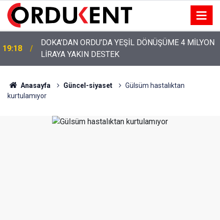
YENİ PARTİ’NİN ORDU’DAKİ 69 KİŞİLİK KURUCU
12:46
KADROSU AÇIKLANDI
Anasayfa
Güncel-siyaset
Gülsüm hastalıktan
kurtulamıyor