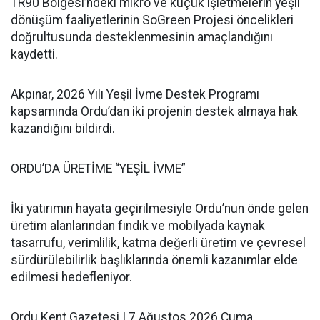
TR90 Bölgesi’ndeki mikro ve küçük işletmelerin yeşil
dönüşüm faaliyetlerinin SoGreen Projesi öncelikleri
doğrultusunda desteklenmesinin amaçlandığını
kaydetti.
Akpınar, 2026 Yılı Yeşil İvme Destek Programı
kapsamında Ordu’dan iki projenin destek almaya hak
kazandığını bildirdi.
ORDU’DA ÜRETİME “YEŞİL İVME”
İki yatırımın hayata geçirilmesiyle Ordu’nun önde gelen
üretim alanlarından fındık ve mobilyada kaynak
tasarrufu, verimlilik, katma değerli üretim ve çevresel
sürdürülebilirlik başlıklarında önemli kazanımlar elde
edilmesi hedefleniyor.
Ordu Kent Gazetesi | 7 Ağustos 2026 Cuma