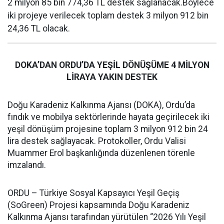
2 milyon 85 bin 774,36 TL destek sağlanacak.Böylece
iki projeye verilecek toplam destek 3 milyon 912 bin
24,36 TL olacak.
DOKA’DAN ORDU’DA YEŞİL DÖNÜŞÜME 4 MİLYON
LİRAYA YAKIN DESTEK
Doğu Karadeniz Kalkınma Ajansı (DOKA), Ordu’da
fındık ve mobilya sektörlerinde hayata geçirilecek iki
yeşil dönüşüm projesine toplam 3 milyon 912 bin 24
lira destek sağlayacak. Protokoller, Ordu Valisi
Muammer Erol başkanlığında düzenlenen törenle
imzalandı.
ORDU – Türkiye Sosyal Kapsayıcı Yeşil Geçiş
(SoGreen) Projesi kapsamında Doğu Karadeniz
Kalkınma Ajansı tarafından yürütülen “2026 Yılı Yeşil