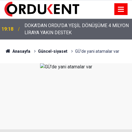
YENİ PARTİ’NİN ORDU’DAKİ 69 KİŞİLİK KURUCU
12:46
KADROSU AÇIKLANDI
Anasayfa
Güncel-siyaset
GÜ'de yani atamalar var