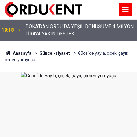
YENİ PARTİ’NİN ORDU’DAKİ 69 KİŞİLİK KURUCU
12:46
KADROSU AÇIKLANDI
Anasayfa
Güncel-siyaset
Güce`de yayla, çiçek, çayır,
çimen yürüyüşü