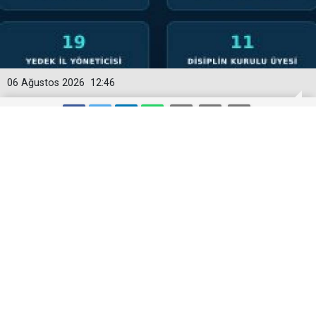
06 Ağustos 2026
12:46
YENİ PARTİ’NİN ORDU’DAKİ 69
KİŞİLİK KURUCU KADROSU
AÇIKLANDI
Yeni Parti’nin Ordu teşkilatına ilişkin kurucu kadroları
belli oldu. Cihangir Şimşek’in Kurucu İl Başkanı olduğu
teşkilatta; 19 ilçe başkanı, 19 asil il yöneticisi, 19
yedek il yöneticisi ve 11 disiplin kurulu üyesi