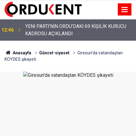
YENİ PARTİ ALTINORDU’DA KURUCU YÖNETİMİNİ
12:22
AÇIKLADI
Anasayfa
Güncel-siyaset
Giresun'da vatandaştan
KÖYDES şikayeti