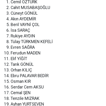
Cemil ÖZTÜRK
Cahit MUSABAŞOĞLU
Cüneyt GÖNÜL
Akın AYDEMİR
Beril VAYNİ ÇOL
İsa SARAÇ
Rukiye AYDIN
Tülay TÜRKMEN KEFELİ
Evren SAĞRA
Ferudun MADEN
Elif YİĞİT
Tarık GÖNÜL
Orhan KILIÇ
Ebru PALAVAR BEDİR
Osman KIR
Serdar Cem AKSU
Cemal ŞEN
Tenzile MIZRAK
Ayhan YURTSEVEN