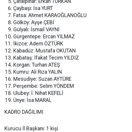
Çatalpınar: Erkan TÜRKAN
Çaybaşı: İsa YURT
Fatsa: Ahmet KARAOĞLANOĞLU
Gölköy: Ayşe ÇEBİ
Gülyalı: İsmail VAYNİ
Gürgentepe: Ercan YILMAZ
İkizce: Adem ÖZTÜRK
Kabadüz: Mustafa OKUTAN
Kabataş: İfakat Tecim YILDIZ
Korgan: Turhan ATEŞ
Kumru: Ali Rıza YALIN
Mesudiye: Suzan AYTÜRE
Perşembe: Selim YÖNDEM
Ulubey: İ. Nihat KEFELİ
Ünye: İsa MARAL
KADRO DAĞILIMI
Kurucu İl Başkanı: 1 kişi