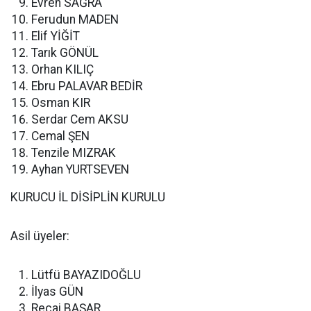
Evren SAĞRA
Ferudun MADEN
Elif YİĞİT
Tarık GÖNÜL
Orhan KILIÇ
Ebru PALAVAR BEDİR
Osman KIR
Serdar Cem AKSU
Cemal ŞEN
Tenzile MIZRAK
Ayhan YURTSEVEN
KURUCU İL DİSİPLİN KURULU
Asil üyeler:
Lütfü BAYAZIDOĞLU
İlyas GÜN
Recai BAŞAR