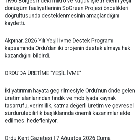
TR90 Bölgesi’ndeki mikro ve küçük işletmelerin yeşil
dönüşüm faaliyetlerinin SoGreen Projesi öncelikleri
doğrultusunda desteklenmesinin amaçlandığını
kaydetti.
Akpınar, 2026 Yılı Yeşil İvme Destek Programı
kapsamında Ordu’dan iki projenin destek almaya hak
kazandığını bildirdi.
ORDU’DA ÜRETİME “YEŞİL İVME”
İki yatırımın hayata geçirilmesiyle Ordu’nun önde gelen
üretim alanlarından fındık ve mobilyada kaynak
tasarrufu, verimlilik, katma değerli üretim ve çevresel
sürdürülebilirlik başlıklarında önemli kazanımlar elde
edilmesi hedefleniyor.
Ordu Kent Gazetesi | 7 Ağustos 2026 Cuma