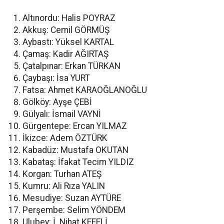
Altınordu: Halis POYRAZ
Akkuş: Cemil GÖRMÜŞ
Aybastı: Yüksel KARTAL
Çamaş: Kadir AĞIRTAŞ
Çatalpınar: Erkan TÜRKAN
Çaybaşı: İsa YURT
Fatsa: Ahmet KARAOĞLANOĞLU
Gölköy: Ayşe ÇEBİ
Gülyalı: İsmail VAYNİ
Gürgentepe: Ercan YILMAZ
İkizce: Adem ÖZTÜRK
Kabadüz: Mustafa OKUTAN
Kabataş: İfakat Tecim YILDIZ
Korgan: Turhan ATEŞ
Kumru: Ali Rıza YALIN
Mesudiye: Suzan AYTÜRE
Perşembe: Selim YÖNDEM
Ulubey: İ. Nihat KEFELİ