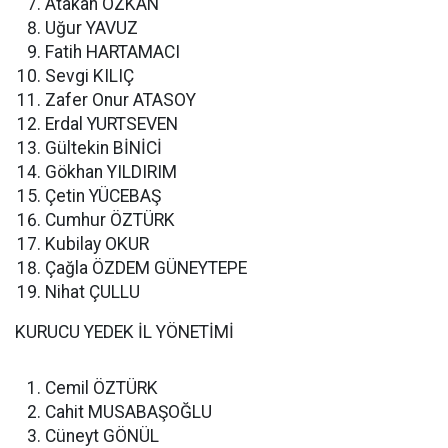
Atakan ÖZKAN
Uğur YAVUZ
Fatih HARTAMACI
Sevgi KILIÇ
Zafer Onur ATASOY
Erdal YURTSEVEN
Gültekin BİNİCİ
Gökhan YILDIRIM
Çetin YÜCEBAŞ
Cumhur ÖZTÜRK
Kubilay OKUR
Çağla ÖZDEM GÜNEYTEPE
Nihat ÇULLU
KURUCU YEDEK İL YÖNETİMİ
Cemil ÖZTÜRK
Cahit MUSABAŞOĞLU
Cüneyt GÖNÜL