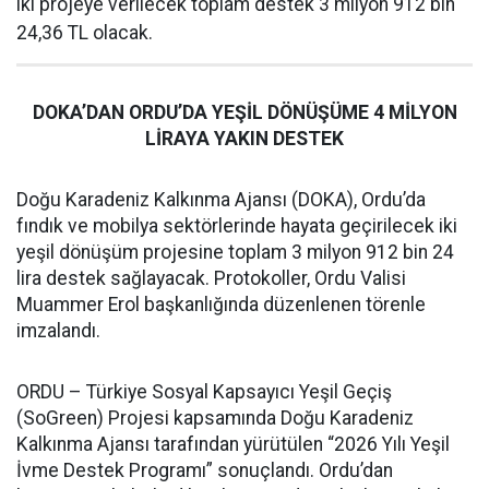
iki projeye verilecek toplam destek 3 milyon 912 bin
24,36 TL olacak.
DOKA’DAN ORDU’DA YEŞİL DÖNÜŞÜME 4 MİLYON
LİRAYA YAKIN DESTEK
Doğu Karadeniz Kalkınma Ajansı (DOKA), Ordu’da
fındık ve mobilya sektörlerinde hayata geçirilecek iki
yeşil dönüşüm projesine toplam 3 milyon 912 bin 24
lira destek sağlayacak. Protokoller, Ordu Valisi
Muammer Erol başkanlığında düzenlenen törenle
imzalandı.
ORDU – Türkiye Sosyal Kapsayıcı Yeşil Geçiş
(SoGreen) Projesi kapsamında Doğu Karadeniz
Kalkınma Ajansı tarafından yürütülen “2026 Yılı Yeşil
İvme Destek Programı” sonuçlandı. Ordu’dan