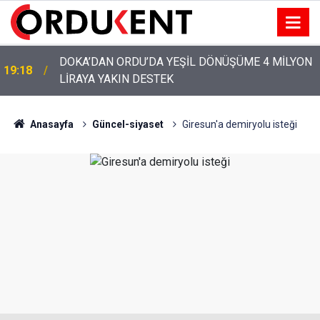
YENİ PARTİ’NİN ORDU’DAKİ 69 KİŞİLİK KURUCU
12:46
KADROSU AÇIKLANDI
Anasayfa
Güncel-siyaset
Giresun'a demiryolu isteği