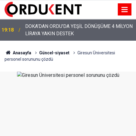
YENİ PARTİ’NİN ORDU’DAKİ 69 KİŞİLİK KURUCU
12:46
KADROSU AÇIKLANDI
Anasayfa
Güncel-siyaset
Giresun Üniversitesi
personel sorununu çözdü