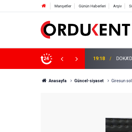
Manşetler
Günün Haberleri
Arşiv
S
NÜŞÜME 4 MİLYON LİRAYA YAKIN DESTEK
24
12:46
YENİ P
Anasayfa
Güncel-siyaset
Giresun sold