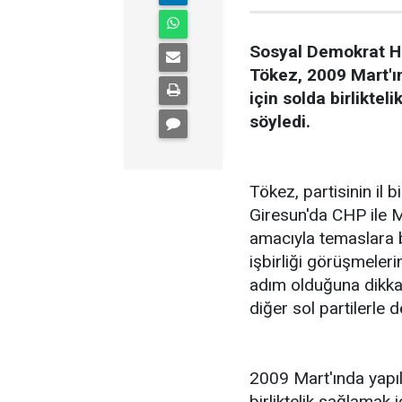
Sosyal Demokrat Ha
Tökez, 2009 Mart'ı
için solda birliktel
söyledi.
Tökez, partisinin il 
Giresun'da CHP ile Ma
amacıyla temaslara baş
işbirliği görüşmeleri
adım olduğuna dikkat
diğer sol partilerle 
2009 Mart'ında yapıl
birliktelik sağlamak 