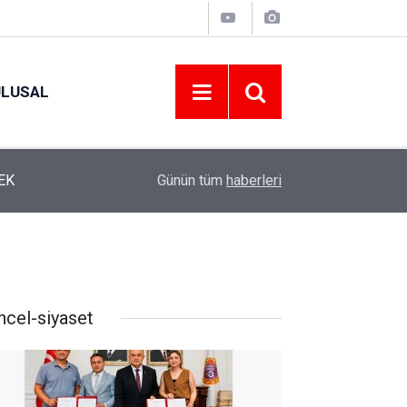
ULUSAL
12:22
YENİ PARTİ ALTINORDU’DA KURUCU YÖNETİMİ
Günün tüm
haberleri
ncel-siyaset