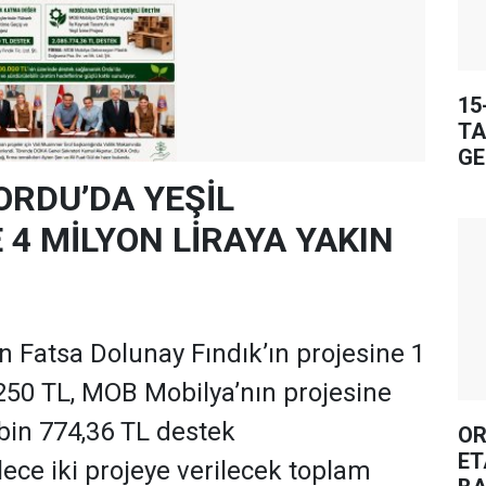
15
TA
GE
ORDU’DA YEŞİL
4 MİLYON LİRAYA YAKIN
 Fatsa Dolunay Fındık’ın projesine 1
250 TL, MOB Mobilya’nın projesine
 bin 774,36 TL destek
OR
ET
ece iki projeye verilecek toplam