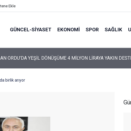
itene Ekle
GÜNCEL-SIYASET
EKONOMI
SPOR
SAĞLIK
ARTİ’NİN ORDU’DAKİ 69 KİŞİLİK KURUCU KADROSU AÇIKLANDI
a birlik arıyor
Gü