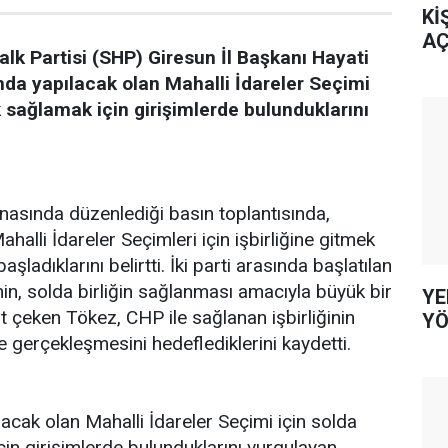
Kİ
AÇ
lk Partisi (SHP) Giresun İl Başkanı Hayati
nda yapılacak olan Mahalli İdareler Seçimi
ik sağlamak için girişimlerde bulunduklarını
binasında düzenlediği basın toplantısında,
halli İdareler Seçimleri için işbirliğine gitmek
ladıklarını belirtti. İki parti arasında başlatılan
nin, solda birliğin sağlanması amacıyla büyük bir
YE
 çeken Tökez, CHP ile sağlanan işbirliğinin
YÖ
de gerçekleşmesini hedeflediklerini kaydetti.
acak olan Mahalli İdareler Seçimi için solda
için girişimlerde bulunduklarını vurgulayan