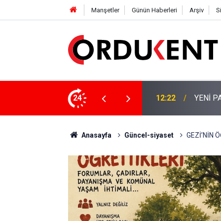
Manşetler
Günün Haberleri
Arşiv
S
 KİŞİLİK KURUCU KADROSU AÇIKLANDI
24
12:22
YENİ P
Anasayfa
Güncel-siyaset
GEZİ’NİN 