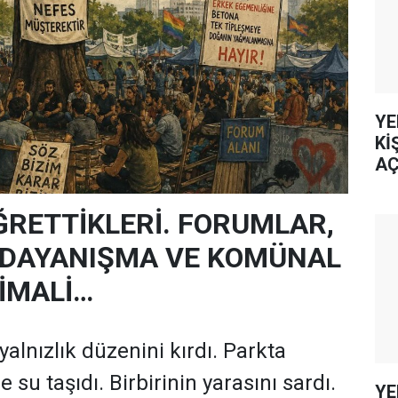
YE
Kİ
AÇ
ÖĞRETTİKLERİ. FORUMLAR,
 DAYANIŞMA VE KOMÜNAL
İMALİ…
alnızlık düzenini kırdı. Parkta
e su taşıdı. Birbirinin yarasını sardı.
YE