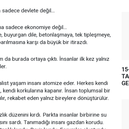
a sadece devlete değil…
ma sadece ekonomiye değil…
re, buyurgan dile, betonlaşmaya, tek tipleşmeye,
rılmasına karşı da büyük bir itirazdı.
m da burada ortaya çıktı. İnsanlar ilk kez yalnız
ler.
15
TA
list yaşam insanı atomize eder. Herkes kendi
GE
, kendi korkularına kapanır. İnsan toplumsal bir
ılır, rekabet eden yalnız bireylere dönüştürülür.
lık düzenini kırdı. Parkta insanlar birbirine su
rasını sardı. Tanımadığı insanı gazdan korudu.