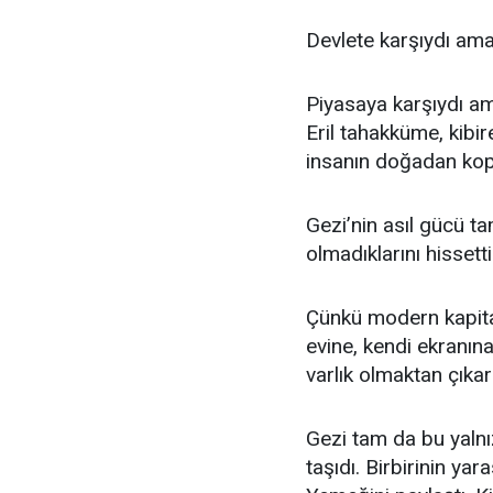
Devlete karşıydı am
Piyasaya karşıydı a
Eril tahakküme, kibi
insanın doğadan kopa
Gezi’nin asıl gücü ta
olmadıklarını hissetti
Çünkü modern kapita
evine, kendi ekranına
varlık olmaktan çıkar
Gezi tam da bu yalnız
taşıdı. Birbirinin ya