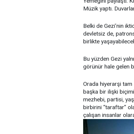
Yemeğini paylaştı. Ki
Müzik yaptı. Duvarla
Belki de Gezi’nin ikt
devletsiz de, patro
birlikte yaşayabilece
Bu yüzden Gezi yalnı
görünür hale gelen 
Orada hiyerarşi tam 
başka bir ilişki biçi
mezhebi, partisi, yaş
birbirini “taraftar” 
çalışan insanlar ola