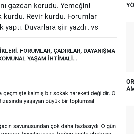
YÖ
anı gazdan korudu. Yemeğini
ık kurdu. Revir kurdu. Forumlar
 yaptı. Duvarlara şiir yazdı…vs
İKLERİ. FORUMLAR, ÇADIRLAR, DAYANIŞMA
KOMÜNAL YAŞAM İHTİMALİ…
OR
AM
a geçmişte kalmış bir sokak hareketi değildir. O
fızasında yaşayan büyük bir toplumsal
ğacın savunusundan çok daha fazlasıydı. O gün
, modern hayatın insanı boğan başta ebebeyn