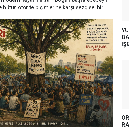
 bütün otorite biçimlerine karşı sezgisel bir
YUH AR
BA
IŞ
OR
RA