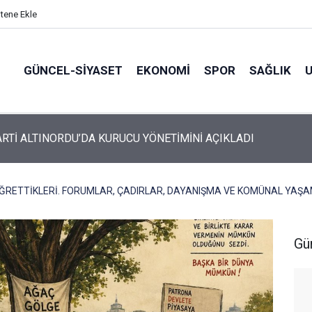
itene Ekle
GÜNCEL-SIYASET
EKONOMI
SPOR
SAĞLIK
ARTİ ALTINORDU’DA KURUCU YÖNETİMİNİ AÇIKLADI
ÖĞRETTİKLERİ. FORUMLAR, ÇADIRLAR, DAYANIŞMA VE KOMÜNAL YAŞA
Gü