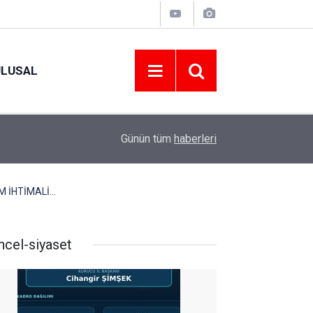
ULUSAL
09:09
ORDU ASKF’DEN İŞ DÜNYASINA AMATÖR SPO
Günün tüm
haberleri
M İHTİMALİ…
ncel-siyaset