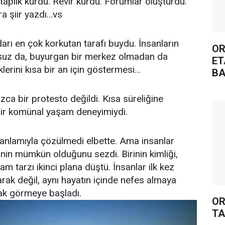
taplık kurdu. Revir kurdu. Forumlar oluşturdu.
ra şiir yazdı…vs
idarı en çok korkutan tarafı buydu. İnsanların
OR
nsuz da, buyurgan bir merkez olmadan da
ET
klerini kısa bir an için göstermesi…
BA
zca bir protesto değildi. Kısa süreliğine
bir komünal yaşam deneyimiydi.
anlamıyla çözülmedi elbette. Ama insanlar
minin mümkün olduğunu sezdi. Birinin kimliği,
am tarzı ikinci plana düştü. İnsanlar ilk kez
olarak değil, aynı hayatın içinde nefes almaya
rak görmeye başladı.
OR
TA