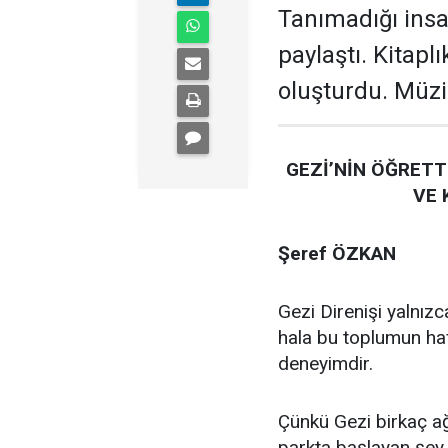
Tanımadığı ins
paylaştı. Kitapl
oluşturdu. Müzik
GEZİ’NİN ÖĞRETT
VE 
Şeref ÖZKAN
Gezi Direnişi yalnızc
hala bu toplumun ha
deneyimdir.
Çünkü Gezi birkaç a
parkta başlayan şey