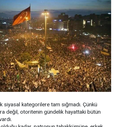
k siyasal kategorilere tam sığmadı. Çünkü
ra değil, otoritenin gündelik hayattaki bütün
vardı.
ı olduğu kadar, patronun tahakkümüne, erkek