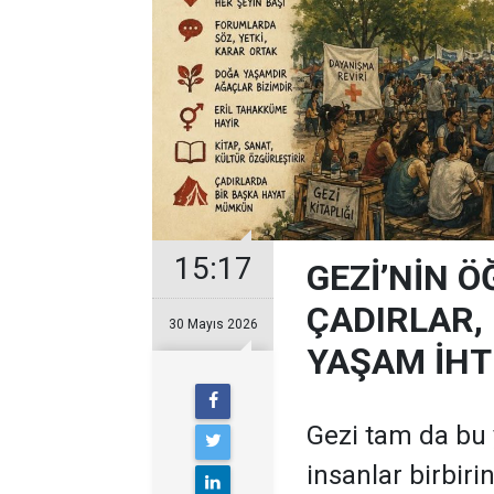
15:17
GEZİ’NİN 
ÇADIRLAR,
30 Mayıs 2026
YAŞAM İHT
Gezi tam da bu y
insanlar birbirin