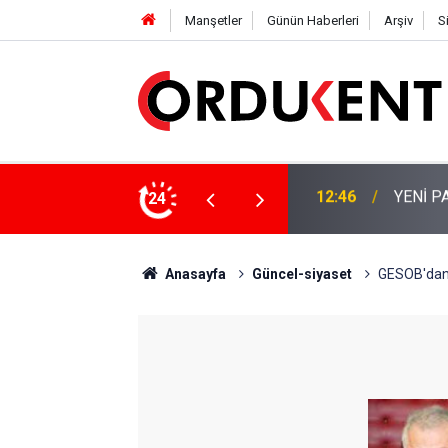
Manşetler
Günün Haberleri
Arşiv
S
 KİŞİLİK KURUCU KADROSU AÇIKLANDI
24
12:22
YENİ P
Anasayfa
Güncel-siyaset
GESOB'dan v