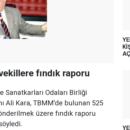
YE
Kİ
AÇ
ekillere fındık raporu
 Sanatkarları Odaları Birliği
ı Ali Kara, TBMM'de bulunan 525
gönderilmek üzere fındık raporu
söyledi.
YE