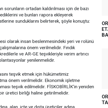
n sorunların ortadan kaldırılması için de bazı
lediklerini ve bunları rapora ekleyerek
katlerine sunduklarını belirterek, şöyle konuştu:
OR
ET
BA
esi olarak insan beslenmesindeki yeri ve rolünü
çalışmalarına önem verilmelidir. Fındık
kredilerle ve AR-GE teşvikleriyle verim artırıcı
 plantasyonlar yenilenmelidir.
sını teşvik etmek için hükümetimiz
ıtma önem verilmelidir. Ekonomik işletme
nması teşvik edilmelidir. FİSKOBİRLİK'in yeniden
r üretici birliği haline getirilmelidir.
OR
TA
dına, alan, içte ve dışta üreticiler adına