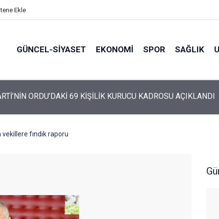
itene Ekle
GÜNCEL-SIYASET
EKONOMI
SPOR
SAĞLIK
ARTİ ALTINORDU’DA KURUCU YÖNETİMİNİ AÇIKLADI
ekillere fındık raporu
Gü