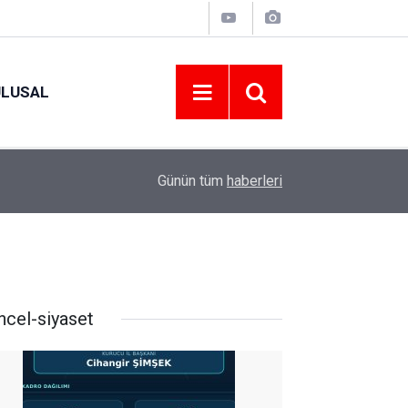
ULUSAL
09:09
ORDU ASKF’DEN İŞ DÜNYASINA AMATÖR SPO
Günün tüm
haberleri
ncel-siyaset