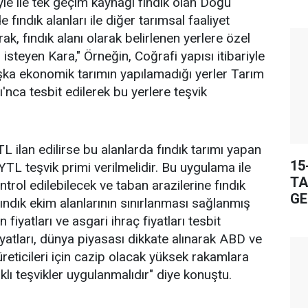
iyle ile tek geçim kaynağı fındık olan Doğu
fındık alanları ile diğer tarımsal faaliyet
arak, fındık alanı olarak belirlenen yerlere özel
isteyen Kara," Örneğin, Coğrafi yapısı itibariyle
şka ekonomik tarımın yapılamadığı yerler Tarım
ı'nca tesbit edilerek bu yerlere teşvik
TL ilan edilirse bu alanlarda fındık tarımı yapan
15
YTL teşvik primi verilmelidir. Bu uygulama ile
TA
ontrol edilebilecek ve taban arazilerine fındık
GE
fındık ekim alanlarının sınırlanması sağlanmış
n fiyatları ve asgari ihraç fiyatları tesbit
fiyatları, dünya piyasası dikkate alınarak ABD ve
 üreticileri için cazip olacak yüksek rakamlara
lı teşvikler uygulanmalıdır" diye konuştu.