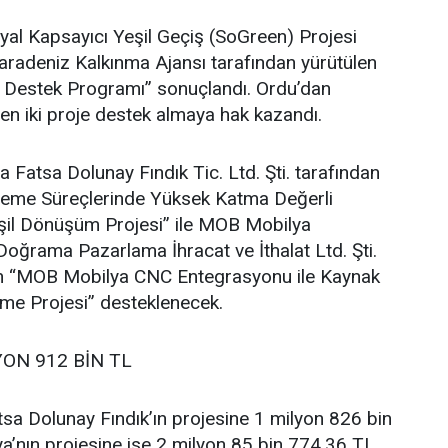
al Kapsayıcı Yeşil Geçiş (SoGreen) Projesi
adeniz Kalkınma Ajansı tarafından yürütülen
e Destek Programı” sonuçlandı. Ordu’dan
en iki proje destek almaya hak kazandı.
atsa Dolunay Fındık Tic. Ltd. Şti. tarafından
İşleme Süreçlerinde Yüksek Katma Değerli
şil Dönüşüm Projesi” ile MOB Mobilya
oğrama Pazarlama İhracat ve İthalat Ltd. Şti.
ilen “MOB Mobilya CNC Entegrasyonu ile Kaynak
vme Projesi” desteklenecek.
YON 912 BİN TL
sa Dolunay Fındık’ın projesine 1 milyon 826 bin
’nın projesine ise 2 milyon 85 bin 774,36 TL