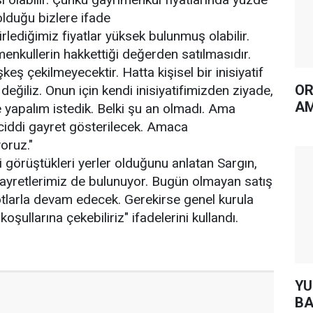
lduğu bizlere ifade
lirlediğimiz fiyatlar yüksek bulunmuş olabilir.
menkullerin hakkettiği değerden satılmasıdır.
eş çekilmeyecektir. Hatta kişisel bir inisiyatif
OR
 değiliz. Onun için kendi inisiyatifimizden ziyade,
AM
e yapalım istedik. Belki şu an olmadı. Ama
iddi gayret gösterilecek. Amaca
oruz."
li görüştükleri yerler olduğunu anlatan Sargın,
el gayretlerimiz de bulunuyor. Bugün olmayan satış
tlarla devam edecek. Gerekirse genel kurula
 koşullarına çekebiliriz" ifadelerini kullandı.
YUH AR
BA