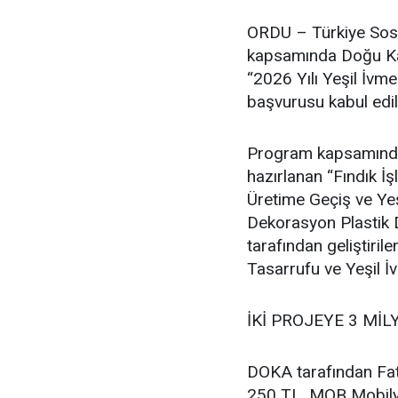
ORDU – Türkiye Sosy
kapsamında Doğu Kar
“2026 Yılı Yeşil İvm
başvurusu kabul edil
Program kapsamında F
hazırlanan “Fındık 
Üretime Geçiş ve Ye
Dekorasyon Plastik D
tarafından geliştir
Tasarrufu ve Yeşil İ
İKİ PROJEYE 3 MİL
DOKA tarafından Fat
250 TL, MOB Mobilya