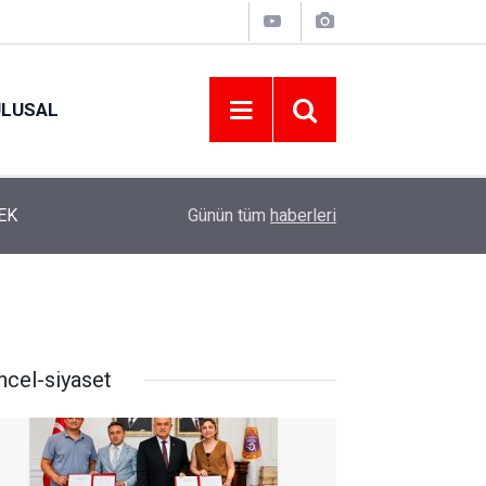
ULUSAL
12:22
YENİ PARTİ ALTINORDU’DA KURUCU YÖNETİMİ
Günün tüm
haberleri
ncel-siyaset