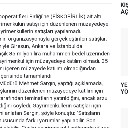
Kİ
AÇ
operatifleri Birliği'ne (FİSKOBİRLİK) ait altı
yrimenkulün satışı için düzenlenen müzayedeye
yrimenkullerin satışları yapılamadı.
nin organizasyonuyla gerçekleştirilen satışlar,
iyle Giresun, Ankara ve İstanbul'da
klaşık 85 milyon lira muhammen bedel üzerinden
gayrimenkul için müzayedeye katılım olmadı. 35
ını içeren müzayede katılım olmadığından
 içerisinde tamamlandı.
Müdürü Mehmet Sargın, yaptığı açıklamada,
YE
ışlarının düzenlenen müzayedeye katılım için
YÖ
tarafından teminatların yatırıldığını, ancak arzu
ığını söyledi. Gayrimenkullerin satışları için
ni anlatan Sargın, şöyle konuştu: "Satışların
ususunda farklı yorumlar yapılabilir. Son
i olabilir. Çünkü gayrimenkul fiyatlarında yüzde