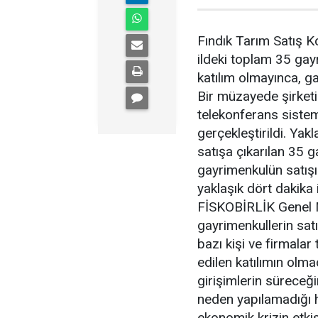
Fındık Tarım Satış Ko
ildeki toplam 35 ga
katılım olmayınca, ga
Bir müzayede şirketi
telekonferans sistem
gerçekleştirildi. Ya
satışa çıkarılan 35 
gayrimenkulün satış
yaklaşık dört dakika
FİSKOBİRLİK Genel 
gayrimenkullerin sat
bazı kişi ve firmalar 
edilen katılımın olmad
girişimlerin süreceği
neden yapılamadığı h
ekonomik krizin etkis