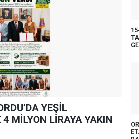
15
TA
GE
ORDU’DA YEŞİL
4 MİLYON LİRAYA YAKIN
OR
ET