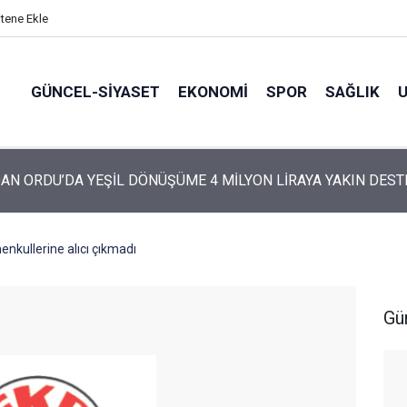
itene Ekle
GÜNCEL-SIYASET
EKONOMI
SPOR
SAĞLIK
ARTİ’NİN ORDU’DAKİ 69 KİŞİLİK KURUCU KADROSU AÇIKLANDI
nkullerine alıcı çıkmadı
Gü