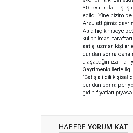
30 civarında düşüş o
edildi. Yine bizim be
Arzu ettiğimiz gayri
Asla hiç kimseye peşk
kullanılması taraftarı
satışı uzman kişilerl
bundan sonra daha c
ulaşacağımıza inanıy
Gayrimenkullerle ilgi
"Satışla ilgili kişis
bundan sonra periyo
gidip fiyatları piyasa
HABERE
YORUM KAT