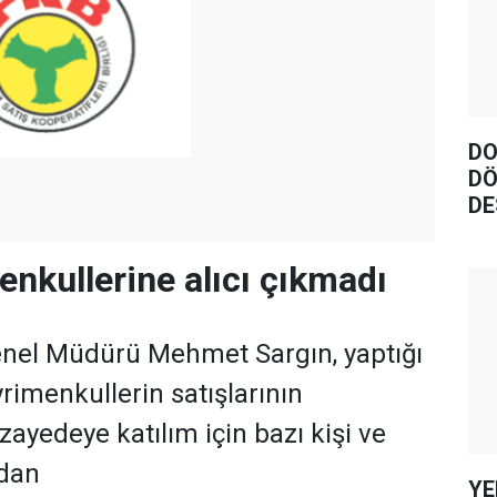
DO
DÖ
DE
nkullerine alıcı çıkmadı
nel Müdürü Mehmet Sargın, yaptığı
rimenkullerin satışlarının
yedeye katılım için bazı kişi ve
ndan
YE