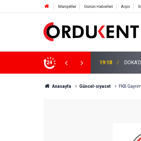
Manşetler
Günün Haberleri
Arşiv
S
NÜŞÜME 4 MİLYON LİRAYA YAKIN DESTEK
24
12:46
YENİ P
Anasayfa
Güncel-siyaset
FKB Gayrime