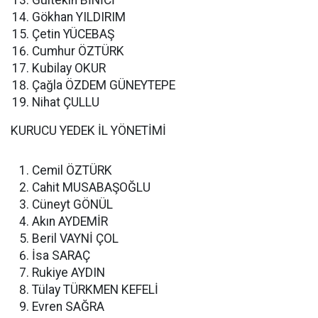
Gültekin BİNİCİ
Gökhan YILDIRIM
Çetin YÜCEBAŞ
Cumhur ÖZTÜRK
Kubilay OKUR
Çağla ÖZDEM GÜNEYTEPE
Nihat ÇULLU
KURUCU YEDEK İL YÖNETİMİ
Cemil ÖZTÜRK
Cahit MUSABAŞOĞLU
Cüneyt GÖNÜL
Akın AYDEMİR
Beril VAYNİ ÇOL
İsa SARAÇ
Rukiye AYDIN
Tülay TÜRKMEN KEFELİ
Evren SAĞRA