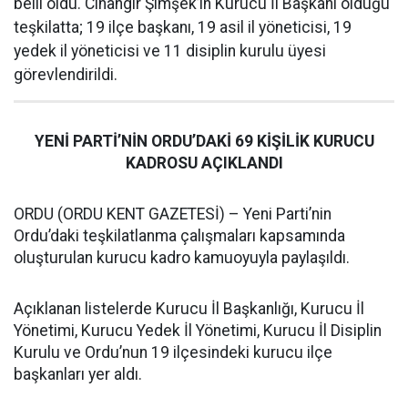
belli oldu. Cihangir Şimşek’in Kurucu İl Başkanı olduğu
teşkilatta; 19 ilçe başkanı, 19 asil il yöneticisi, 19
yedek il yöneticisi ve 11 disiplin kurulu üyesi
görevlendirildi.
YENİ PARTİ’NİN ORDU’DAKİ 69 KİŞİLİK KURUCU
KADROSU AÇIKLANDI
ORDU (ORDU KENT GAZETESİ) – Yeni Parti’nin
Ordu’daki teşkilatlanma çalışmaları kapsamında
oluşturulan kurucu kadro kamuoyuyla paylaşıldı.
Açıklanan listelerde Kurucu İl Başkanlığı, Kurucu İl
Yönetimi, Kurucu Yedek İl Yönetimi, Kurucu İl Disiplin
Kurulu ve Ordu’nun 19 ilçesindeki kurucu ilçe
başkanları yer aldı.