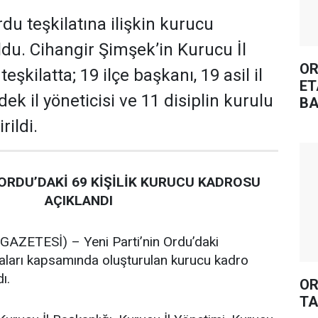
rdu teşkilatına ilişkin kurucu
oldu. Cihangir Şimşek’in Kurucu İl
OR
şkilatta; 19 ilçe başkanı, 19 asil il
ET
dek il yöneticisi ve 11 disiplin kurulu
BA
rildi.
 ORDU’DAKİ 69 KİŞİLİK KURUCU KADROSU
AÇIKLANDI
ZETESİ) – Yeni Parti’nin Ordu’daki
maları kapsamında oluşturulan kurucu kadro
ı.
OR
TA