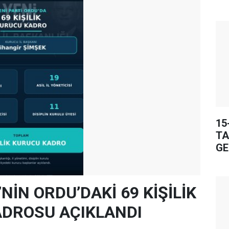
15
TA
GE
’NİN ORDU’DAKİ 69 KİŞİLİK
DROSU AÇIKLANDI