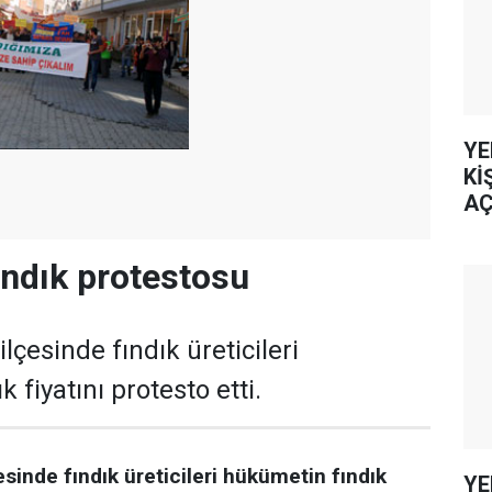
YE
Kİ
AÇ
fındık protestosu
 ilçesinde fındık üreticileri
 fiyatını protesto etti.
çesinde fındık üreticileri hükümetin fındık
YE