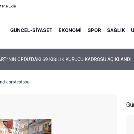
itene Ekle
GÜNCEL-SIYASET
EKONOMI
SPOR
SAĞLIK
ARTİ ALTINORDU’DA KURUCU YÖNETİMİNİ AÇIKLADI
fındık protestosu
Gü