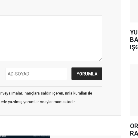
YUH AR
BA
IŞ
veya imalar, inançlara saldırı içeren, imla kuralları ile
flerle yazılmış yorumlar onaylanmamaktadır.
OR
RA