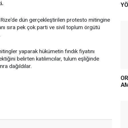
i.
YÖ
 Rize'de dün gerçekleştirilen protesto mitingine
yanı sıra pek çok parti ve sivil toplum örgütü
.
mitingler yaparak hükümetin fındık fiyatını
tiğini belirten katılımcılar, tulum eşliğinde
ra dağıldılar.
OR
AM