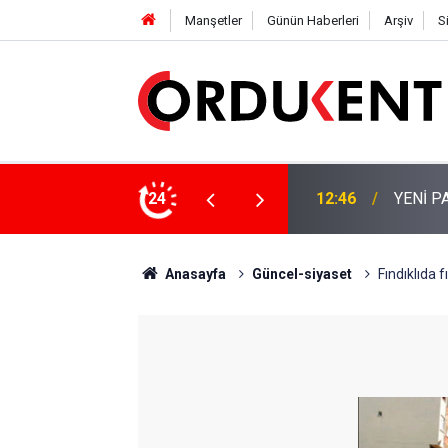
Manşetler
Günün Haberleri
Arşiv
S
 KİŞİLİK KURUCU KADROSU AÇIKLANDI
24
12:22
YENİ P
Anasayfa
Güncel-siyaset
Fındıklıda 