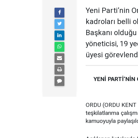
Yeni Parti’nin O
kadroları belli 
Başkanı olduğu te
yöneticisi, 19 ye
üyesi görevlendi
YENİ PARTİ’NİN
ORDU (ORDU KENT GA
teşkilatlanma çalış
kamuoyuyla paylaşıld