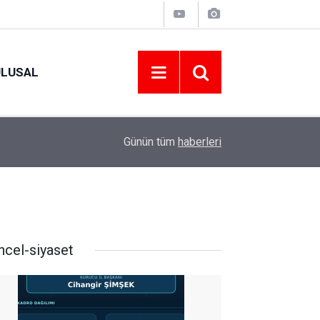
ULUSAL
09:09
ORDU ASKF’DEN İŞ DÜNYASINA AMATÖR SPO
Günün tüm
haberleri
ncel-siyaset