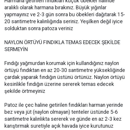
Harmana getirilen fındıkları küçük öbekler halinde
aralıklı olarak harmana bırakınız. Büyük yığınlar
yapmayınız ve 2-3 gün sonra bu öbekleri dağıtarak 15-
20 santimetre kalınlığında seriniz. Yeşilken değil iyice
solduktan sonra patoza veriniz
NAYLON ÖRTÜYÜ FINDIKLA TEMAS EDECEK ŞEKİLDE
SERMEYİN
Fındığı yağmurdan korumak için kullandığınız naylon
örtüyü fındıktan en az 20-30 santimetre yüksekliğinde
çardak yaparak fındığın üstünü örtünüz. Naylon örtüyü
kesinlikle fındığın üzerine sererek temas edecek
şekilde örtmeyiniz
Patoz ile çec haline getirilen fındıkları harman yerinde
bez veya jüt (naylon olmayan) tenteler üstünde 5-6
santimetre kalınlıkta sererek ve günde en az 2-3 kez
karıştırmak suretiyle açık havada iyice kurutunuz