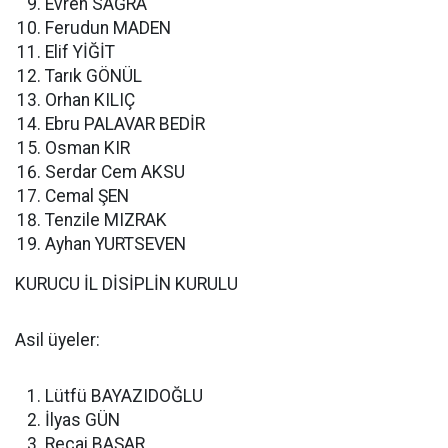
Evren SAĞRA
Ferudun MADEN
Elif YİĞİT
Tarık GÖNÜL
Orhan KILIÇ
Ebru PALAVAR BEDİR
Osman KIR
Serdar Cem AKSU
Cemal ŞEN
Tenzile MIZRAK
Ayhan YURTSEVEN
KURUCU İL DİSİPLİN KURULU
Asil üyeler:
Lütfü BAYAZIDOĞLU
İlyas GÜN
Recai BAŞAR