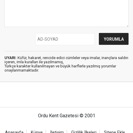
UYARI:
Küfür, hakaret, rencide edici cümleler veya imalar, inançlara saldırı
içeren, imla kuralları ile yazılmamış,
Türkçe karakter kullanılmayan ve büyük harflerle yazılmış yorumlar
onaylanmamaktadır.
Ordu Kent Gazetesi © 2001
Anasayfa
Künye
İletişim
Gizlilik İlkeleri
Sitene Ekle