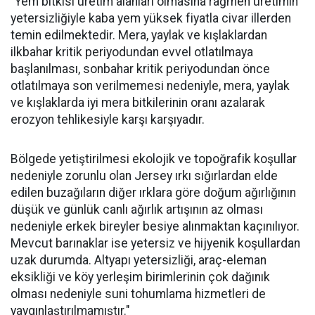
"Yem bitkisi üretim alanları olmasına rağmen üretimin
yetersizliğiyle kaba yem yüksek fiyatla civar illerden
temin edilmektedir. Mera, yaylak ve kışlaklardan
ilkbahar kritik periyodundan evvel otlatılmaya
başlanılması, sonbahar kritik periyodundan önce
otlatılmaya son verilmemesi nedeniyle, mera, yaylak
ve kışlaklarda iyi mera bitkilerinin oranı azalarak
erozyon tehlikesiyle karşı karşıyadır.
Bölgede yetiştirilmesi ekolojik ve topoğrafik koşullar
nedeniyle zorunlu olan Jersey ırkı sığırlardan elde
edilen buzağıların diğer ırklara göre doğum ağırlığının
düşük ve günlük canlı ağırlık artışının az olması
nedeniyle erkek bireyler besiye alınmaktan kaçınılıyor.
Mevcut barınaklar ise yetersiz ve hijyenik koşullardan
uzak durumda. Altyapı yetersizliği, araç-eleman
eksikliği ve köy yerleşim birimlerinin çok dağınık
olması nedeniyle suni tohumlama hizmetleri de
yaygınlaştırılmamıştır."