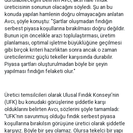
durulabileceğini belirten Avcı, aksi hale fındık
üreticisinin sonunun olacağını söyledi. Şu an bu
konuda yapılan hamlenin doğru olmayacağını anlatan
Avcı, şöyle konuştu: "Şartlar oluşmadan fındığın
serbest piyasa koşullarına bırakılması doğru değildir.
Bunun için öncelikle arazi toplulaştırması, üretim
planlaması, optimal işletme büyüklüğüne geçilmesi
gibi birçok kriteri hazırlıktan sonra ancak o zaman
üreticilerimiz güçlü tekeller karşısında durabilir.
Piyasa şartları oluşturulmadan böyle bir şeyin
yapılması fındığın felaketi olur."
Üretici temsilcileri olarak Ulusal Fındık Konseyi'nin
(UFK) bu konudaki görüşlerine şiddetle karşı
olduklarını belirten Avcı, sözlerini şöyle tamamladı:
"UFK'nın savunmuş olduğu fındık serbest piyasa
koşullarına bırakılsın görüşüne üretici olarak şiddetle
karşıyız. Böyle bir şey olamaz. Olursa tekelci bir yapı