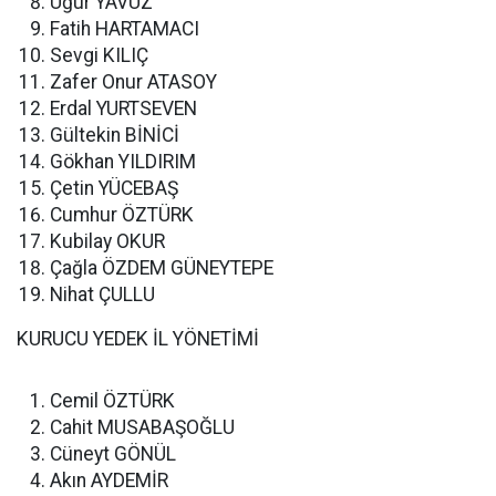
Uğur YAVUZ
Fatih HARTAMACI
Sevgi KILIÇ
Zafer Onur ATASOY
Erdal YURTSEVEN
Gültekin BİNİCİ
Gökhan YILDIRIM
Çetin YÜCEBAŞ
Cumhur ÖZTÜRK
Kubilay OKUR
Çağla ÖZDEM GÜNEYTEPE
Nihat ÇULLU
KURUCU YEDEK İL YÖNETİMİ
Cemil ÖZTÜRK
Cahit MUSABAŞOĞLU
Cüneyt GÖNÜL
Akın AYDEMİR