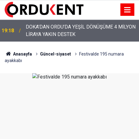
YENİ PARTİ’NİN ORDU’DAKİ 69 KİŞİLİK KURUCU
12:46
KADROSU AÇIKLANDI
Anasayfa
Güncel-siyaset
Festivalde 195 numara
ayakkabı