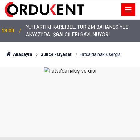
ORDU’NUN HAFTALIK GÜVENLİK RAPORU
11:53
AÇIKLANDI
Anasayfa
Güncel-siyaset
Fatsa'da nakış sergisi