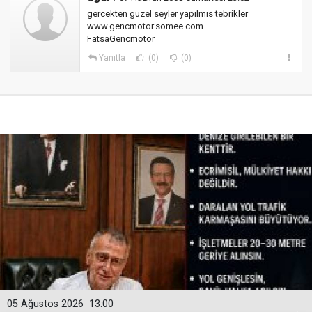
gercekten guzel seyler yapılmıs tebrikler
www.gencmotor.somee.com
FatsaGencmotor
Yanıtla
(0)
(0)
05 Ağustos 2026
13:00