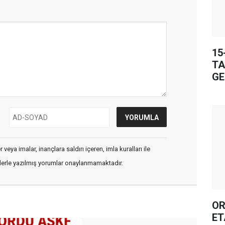
15
TA
GE
veya imalar, inançlara saldırı içeren, imla kuralları ile
flerle yazılmış yorumlar onaylanmamaktadır.
OR
ET