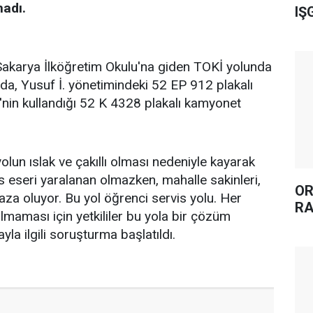
madı.
IŞ
 Sakarya İlköğretim Okulu'na giden TOKİ yolunda
a, Yusuf İ. yönetimindeki 52 EP 912 plakalı
.'nin kullandığı 52 K 4328 plakalı kamyonet
un ıslak ve çakıllı olması nedeniyle kayarak
s eseri yaralanan olmazken, mahalle sakinleri,
OR
aza oluyor. Bu yol öğrenci servis yolu. Her
RA
lmaması için yetkililer bu yola bir çözüm
yla ilgili soruşturma başlatıldı.