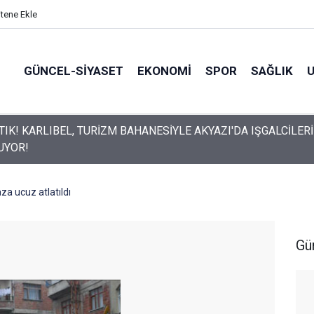
itene Ekle
GÜNCEL-SIYASET
EKONOMI
SPOR
SAĞLIK
E AKYAZI'DA IŞGALCİLERİ
UYOR!
za ucuz atlatıldı
Gü