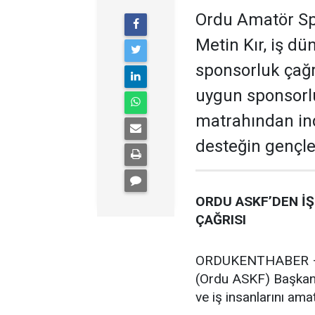
Ordu Amatör Sp
Metin Kır, iş d
sponsorluk çağr
uygun sponsorl
matrahından indi
desteğin gençle
ORDU ASKF’DEN İ
ÇAĞRISI
ORDUKENTHABER – O
(Ordu ASKF) Başkanı 
ve iş insanlarını ama