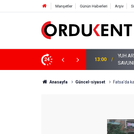
Manşetler
Günün Haberleri
Arşiv
S
YUH ARTIK! KARLIBEL, TURİZM BAHANESİYL
A AMATÖR SPORA DESTEK ÇAĞRISI
24
13:00
SAVUN
Anasayfa
Güncel-siyaset
Fatsa'da ka