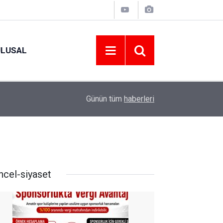
ULUSAL
11:53
ORDU’NUN HAFTALIK GÜVENLİK RAPORU AÇI
Günün tüm
haberleri
ncel-siyaset