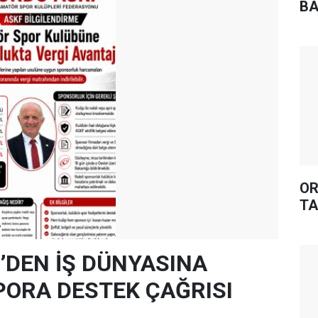
BA
OR
TA
’DEN İŞ DÜNYASINA
ORA DESTEK ÇAĞRISI