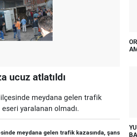
OR
AM
a ucuz atlatıldı
ilçesinde meydana gelen trafik
 eseri yaralanan olmadı.
YUH AR
esinde meydana gelen trafik kazasında, şans
BA