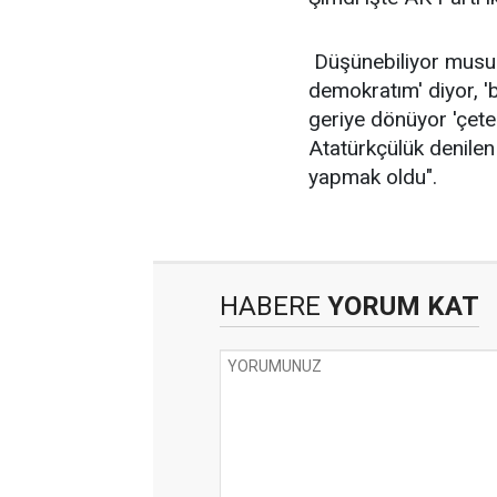
Düşünebiliyor musunu
demokratım' diyor, 
geriye dönüyor 'çetel
Atatürkçülük denilen
yapmak oldu".
HABERE
YORUM KAT