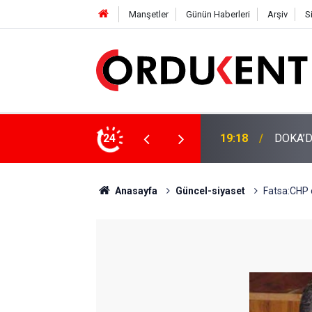
Manşetler
Günün Haberleri
Arşiv
S
NÜŞÜME 4 MİLYON LİRAYA YAKIN DESTEK
24
12:46
YENİ P
Anasayfa
Güncel-siyaset
Fatsa:CHP ç