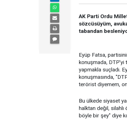
AK Parti Ordu Mille
sözcüsüyüm, avukat
tabandan besleniyor
Eyüp Fatsa, partisin
konuşmada, DTP'yi te
yapmakla suçladı. E
konuşmasında, "DTP,
terörist diyemem, on
Bu ülkede siyaset y
halktan değil, silahl
böyle bir şey" diye k