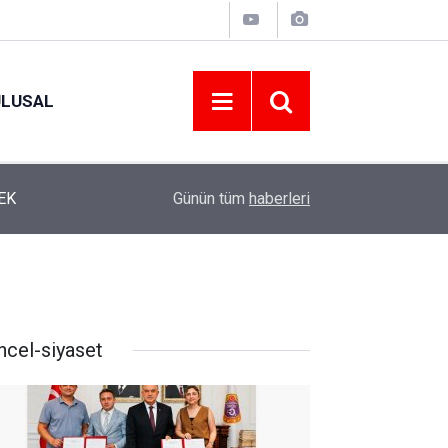
ULUSAL
12:22
YENİ PARTİ ALTINORDU’DA KURUCU YÖNETİMİ
Günün tüm
haberleri
ncel-siyaset