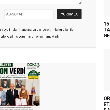
15
TA
veya imalar, inançlara saldırı içeren, imla kuralları ile
GE
flerle yazılmış yorumlar onaylanmamaktadır.
OR
ET