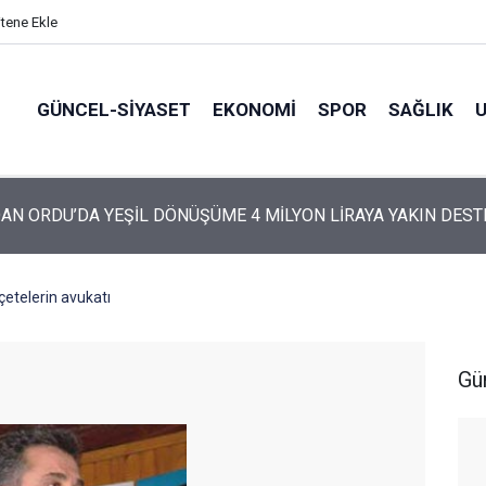
itene Ekle
GÜNCEL-SIYASET
EKONOMI
SPOR
SAĞLIK
ARTİ’NİN ORDU’DAKİ 69 KİŞİLİK KURUCU KADROSU AÇIKLANDI
etelerin avukatı
Gü