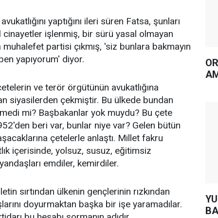
vukatlığını yaptığını ileri süren Fatsa, şunları
l cinayetler işlenmiş, bir sürü yasal olmayan
a muhalefet partisi çıkmış, 'siz bunlara bakmayın
 ben yapıyorum' diyor.
OR
AM
çetelerin ve terör örgütünün avukatlığına
an siyasilerden çekmiştir. Bu ülkede bundan
elmedi mi? Başbakanlar yok muydu? Bu çete
1952'den beri var, bunlar niye var? Gelen bütün
laşacaklarına çetelerle anlaştı. Millet fakru
tlık içerisinde, yolsuz, susuz, eğitimsiz
 yandaşları emdiler, kemirdiler.
lletin sırtından ülkenin gençlerinin rızkından
YUH AR
larını doyurmaktan başka bir işe yaramadılar.
BA
ktidarı bu hesabı sormanın adıdır.