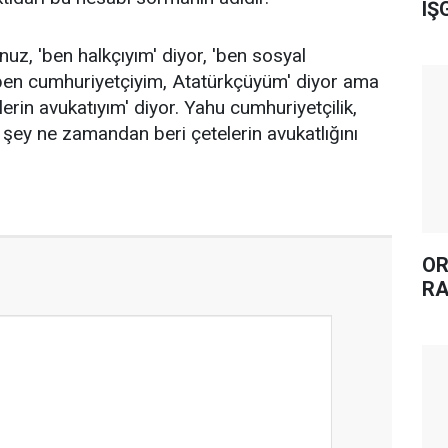
IŞ
z, 'ben halkçıyım' diyor, 'ben sosyal
'ben cumhuriyetçiyim, Atatürkçüyüm' diyor ama
erin avukatıyım' diyor. Yahu cumhuriyetçilik,
 şey ne zamandan beri çetelerin avukatlığını
OR
RA