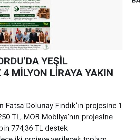
BA
ORDU’DA YEŞİL
4 MİLYON LİRAYA YAKIN
 Fatsa Dolunay Fındık’ın projesine 1
250 TL, MOB Mobilya’nın projesine
 bin 774,36 TL destek
ece iki projeye verilecek toplam