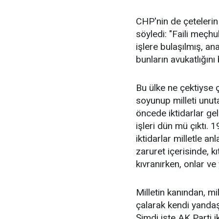
CHP'nin de çetelerin a
söyledi: "Faili meçhu
işlere bulaşılmış, an
bunların avukatlığını
Bu ülke ne çektiyse 
soyunup milleti unut
öncede iktidarlar g
işleri dün mü çıktı. 
iktidarlar milletle an
zaruret içerisinde, kı
kıvranırken, onlar ve
Milletin kanından, mi
çalarak kendi yandaş
Şimdi işte AK Parti i