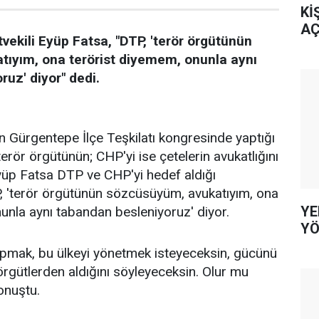
Kİ
AÇ
tvekili Eyüp Fatsa, "DTP, 'terör örgütünün
ıyım, ona terörist diyemem, onunla aynı
uz' diyor" dedi.
in Gürgentepe İlçe Teşkilatı kongresinde yaptığı
rör örgütünün; CHP'yi ise çetelerin avukatlığını
yüp Fatsa DTP ve CHP'yi hedef aldığı
 'terör örgütünün sözcüsüyüm, avukatıyım, ona
YE
unla aynı tabandan besleniyoruz' diyor.
YÖ
apmak, bu ülkeyi yönetmek isteyeceksin, gücünü
ı örgütlerden aldığını söyleyeceksin. Olur mu
onuştu.