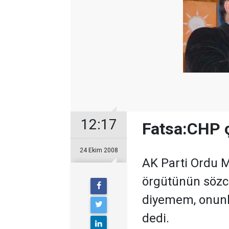
12:17
Fatsa:CHP ç
24 Ekim 2008
AK Parti Ordu Mi
örgütünün sözcü
diyemem, onunla
dedi.