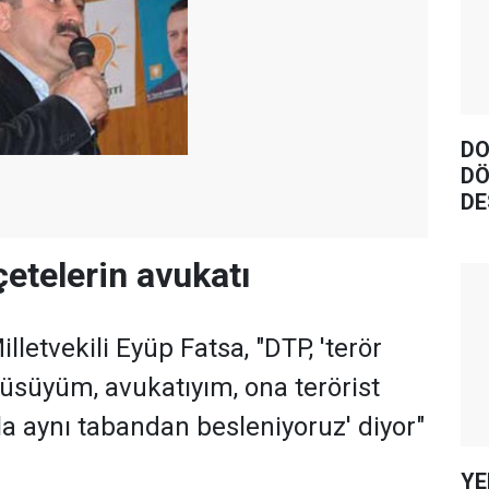
DO
DÖ
DE
etelerin avukatı
lletvekili Eyüp Fatsa, "DTP, 'terör
süyüm, avukatıyım, ona terörist
 aynı tabandan besleniyoruz' diyor"
YE