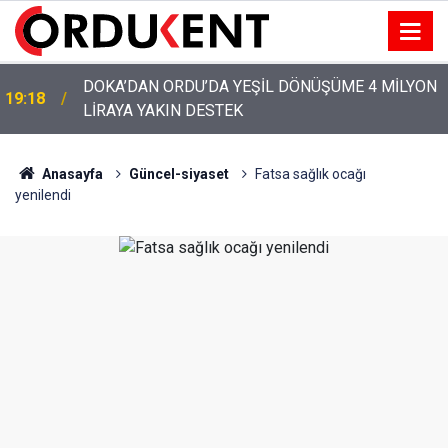
YENİ PARTİ’NİN ORDU’DAKİ 69 KİŞİLİK KURUCU
12:46
KADROSU AÇIKLANDI
Anasayfa
Güncel-siyaset
Fatsa sağlık ocağı
yenilendi