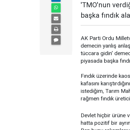
'TMO'nun verdiğ
başka fındık al
AK Parti Ordu Milletve
demecin yanlış anlaş
tüccara gidin' deme
piyasada başka fındı
Fındık üzerinde kaos 
kafasını karıştırdığı
istediğim, Tarım Mah
rağmen fındık üretici
Devlet hiçbir ürüne v
hatta pozitif bir ayrı