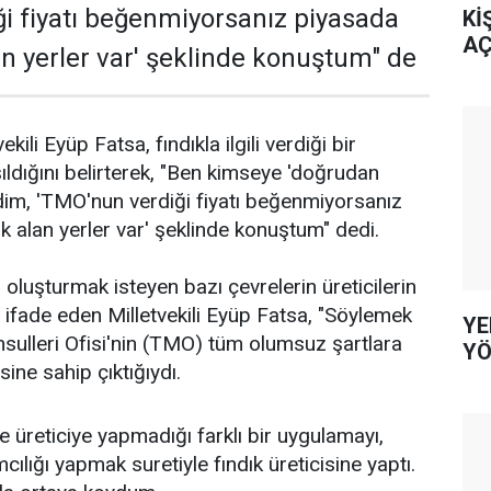
i fiyatı beğenmiyorsanız piyasada
Kİ
AÇ
an yerler var' şeklinde konuştum" de
kili Eyüp Fatsa, fındıkla ilgili verdiği bir
ıldığını belirterek, "Ben kimseye 'doğrudan
dim, 'TMO'nun verdiği fiyatı beğenmiyorsanız
k alan yerler var' şeklinde konuştum" dedi.
oluşturmak isteyen bazı çevrelerin üreticilerin
nı ifade eden Milletvekili Eyüp Fatsa, "Söylemek
YE
sulleri Ofisi'nin (TMO) tüm olumsuz şartlara
YÖ
sine sahip çıktığıydı.
e üreticiye yapmadığı farklı bir uygulamayı,
mcılığı yapmak suretiyle fındık üreticisine yaptı.