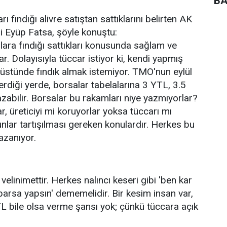
BA
rı fındığı alivre satıştan sattıklarını belirten AK
li Eyüp Fatsa, şöyle konuştu:
olara fındığı sattıkları konusunda sağlam ve
. Dolayısıyla tüccar istiyor ki, kendi yapmış
n üstünde fındık almak istemiyor. TMO'nun eylül
verdiği yerde, borsalar tabelalarına 3 YTL, 3.5
azabilir. Borsalar bu rakamları niye yazmıyorlar?
r, üreticiyi mi koruyorlar yoksa tüccarı mı
nlar tartışılması gereken konulardır. Herkes bu
kazanıyor.
 velinimettir. Herkes nalıncı keseri gibi 'ben kar
parsa yapsın' dememelidir. Bir kesim insan var,
 bile olsa verme şansı yok; çünkü tüccara açık