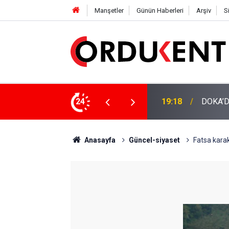
Manşetler
Günün Haberleri
Arşiv
S
NÜŞÜME 4 MİLYON LİRAYA YAKIN DESTEK
24
12:46
YENİ P
Anasayfa
Güncel-siyaset
Fatsa kara