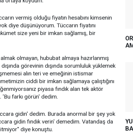
la ortaya koydum.
carın vermiş olduğu fiyatın hesabını kimsenin
ok diye düşünüyorum. Tüccarın fiyatını
ümet size yeni bir imkan sağlamış, bir
OR
AM
k almak olmayan, hububat almaya hazırlanmış
 dışında görevinin dışında sorumluluk yüklemek
üşmemesi alın teri ve emeğinin istismar
metimizin ciddi bir imkan sağlamaya çalıştığını
eğenmiyorsanız piyasa fındık alan tek aktör
 'Bu farkı görün' dedim.
ccara gidin' dedim. Burada anormal bir şey yok
YUH AR
ccara gidin fındık verin' demedim. Vatandaş da
BA
itmiyor" diye konuştu.