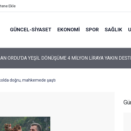
itene Ekle
GÜNCEL-SIYASET
EKONOMI
SPOR
SAĞLIK
ARTİ’NİN ORDU’DAKİ 69 KİŞİLİK KURUCU KADROSU AÇIKLANDI
kolda doğru, mahkemede şaştı
Gü