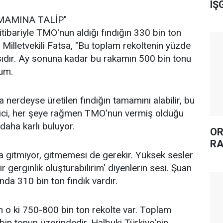
IŞ
MAMINA TALİP"
tibariyle TMO'nun aldığı fındığın 330 bin ton
Milletvekili Fatsa, "Bu toplam rekoltenin yüzde
sıdır. Ay sonuna kadar bu rakamın 500 bin tonu
um.
nerdeyse üretilen fındığın tamamını alabilir, bu
etici, her şeye rağmen TMO'nun vermiş olduğu
 daha karlı buluyor.
OR
RA
 gitmiyor, gitmemesi de gerekir. Yüksek sesler
 gerginlik oluşturabilirim' diyenlerin sesi. Şuan
a 310 bin ton fındık vardır.
 o ki 750-800 bin ton rekolte var. Toplam
in tonun üzerindedir. Halbuki Türkiye'nin