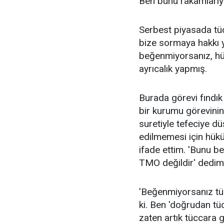
Ben bunu rakamlarıy
Serbest piyasada tüc
bize sormaya hakkı y
beğenmiyorsanız, hük
ayrıcalık yapmış.
Burada görevi fındı
bir kurumu görevinin
suretiyle tefeciye d
edilmemesi için hükü
ifade ettim. 'Bunu b
TMO değildir' dedim.
'Beğenmiyorsanız tü
ki. Ben 'doğrudan tü
zaten artık tüccara g