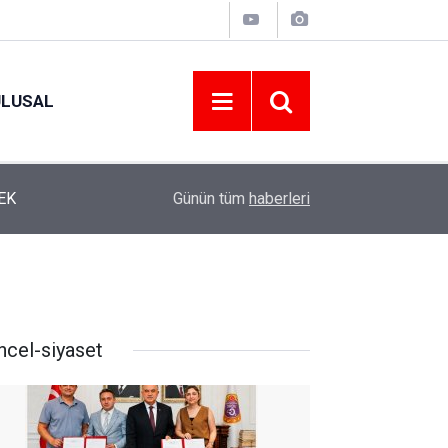
ULUSAL
12:22
YENİ PARTİ ALTINORDU’DA KURUCU YÖNETİMİ
Günün tüm
haberleri
ncel-siyaset