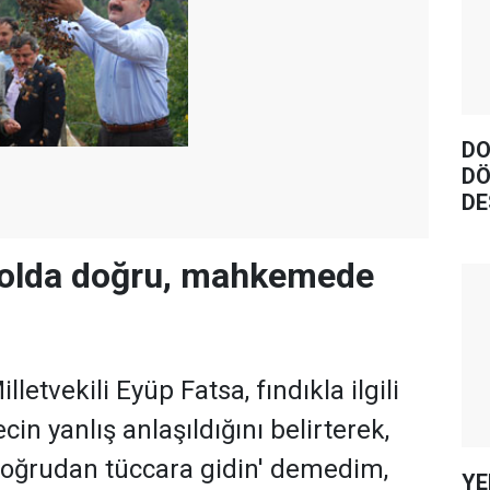
DO
DÖ
DE
kolda doğru, mahkemede
letvekili Eyüp Fatsa, fındıkla ilgili
cin yanlış anlaşıldığını belirterek,
doğrudan tüccara gidin' demedim,
YE