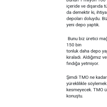
içeride ve dışarıda t
da demektir ki, ihtiy
depoları doluydu. Bi
yeni depo yaptık.
Bunu biz üretici mağ
150 bin
tonluk daha depo ya
kiraladı. Aldığımız v
fındığa yetmiyor.
Şimdi TMO ne kadar b
yüreklilikle söylemek
kesmeyecek. TMO üret
konuştu.