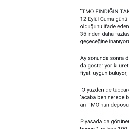
"TMO FINDIĞIN TA
12 Eylül Cuma günü i
olduğunu ifade eden 
35'inden daha fazla
geçeceğine inanıyor
Ay sonunda sonra da 
da gösteriyor ki ür
fiyatı uygun buluyor,
O yüzden de tüccara
'acaba ben nerede bir
an TMO'nun deposund
Piyasada da görünen
bunun 1 milyon 100 b