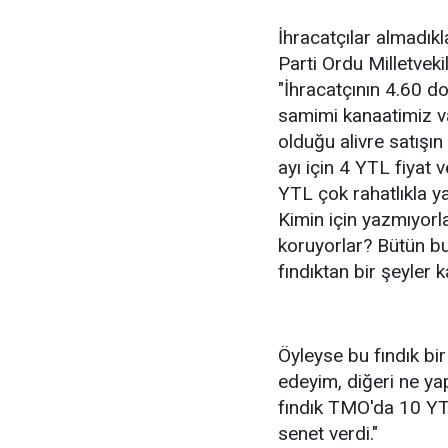
İhracatçılar almadıkla
Parti Ordu Milletveki
"İhracatçının 4.60 d
samimi kanaatimiz var
olduğu alivre satışı
ayı için 4 YTL fiyat 
YTL çok rahatlıkla y
Kimin için yazmıyorla
koruyorlar? Bütün bu
fındıktan bir şeyler 
Öyleyse bu fındık bir
edeyim, diğeri ne ya
fındık TMO'da 10 YTL
senet verdi."