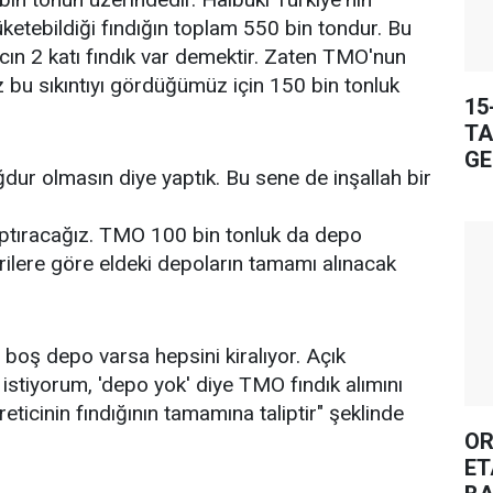
üketebildiği fındığın toplam 550 bin tondur. Bu
acın 2 katı fındık var demektir. Zaten TMO'nun
z bu sıkıntıyı gördüğümüz için 150 bin tonluk
15
TA
GE
dur olmasın diye yaptık. Bu sene de inşallah bir
ptıracağız. TMO 100 bin tonluk da depo
erilere göre eldeki depoların tamamı alınacak
oş depo varsa hepsini kiralıyor. Açık
 istiyorum, 'depo yok' diye TMO fındık alımını
icinin fındığının tamamına taliptir" şeklinde
OR
ET