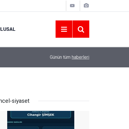
ULUSAL
09:09
ORDU ASKF’DEN İŞ DÜNYASINA AMATÖR SPO
Günün tüm
haberleri
ncel-siyaset