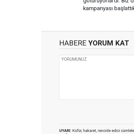
götürüyorlardı. Biz d
kampanyası başlattık
HABERE
YORUM KAT
UYARI:
Küfür, hakaret, rencide edici cümleler 