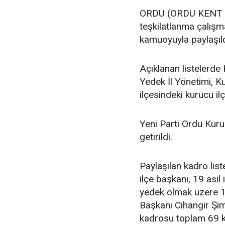
ORDU (ORDU KENT GA
teşkilatlanma çalış
kamuoyuyla paylaşıld
Açıklanan listelerde 
Yedek İl Yönetimi, K
ilçesindeki kurucu ilç
Yeni Parti Ordu Kuru
getirildi.
Paylaşılan kadro lis
ilçe başkanı, 19 asil i
yedek olmak üzere 11
Başkanı Cihangir Şimş
kadrosu toplam 69 k