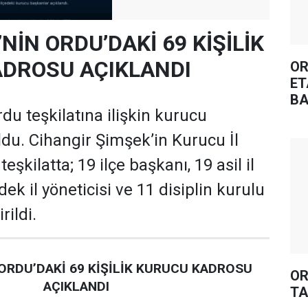
’NİN ORDU’DAKİ 69 KİŞİLİK
DROSU AÇIKLANDI
OR
ET
BA
rdu teşkilatına ilişkin kurucu
oldu. Cihangir Şimşek’in Kurucu İl
şkilatta; 19 ilçe başkanı, 19 asil il
dek il yöneticisi ve 11 disiplin kurulu
rildi.
 ORDU’DAKİ 69 KİŞİLİK KURUCU KADROSU
OR
AÇIKLANDI
TA