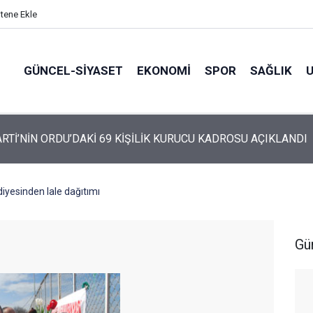
itene Ekle
GÜNCEL-SIYASET
EKONOMI
SPOR
SAĞLIK
ARTİ ALTINORDU’DA KURUCU YÖNETİMİNİ AÇIKLADI
iyesinden lale dağıtımı
Gü