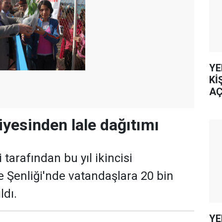
YE
Kİ
AÇ
iyesinden lale dağıtımı
 tarafından bu yıl ikincisi
 Şenliği'nde vatandaşlara 20 bin
ldı.
YE