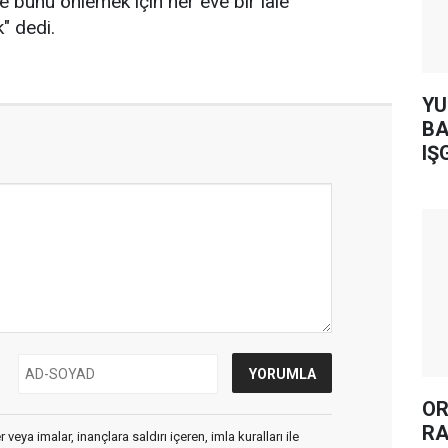
e bunu önlemek için her eve bir lale
" dedi.
YUH AR
BA
IŞ
OR
RA
veya imalar, inançlara saldırı içeren, imla kuralları ile