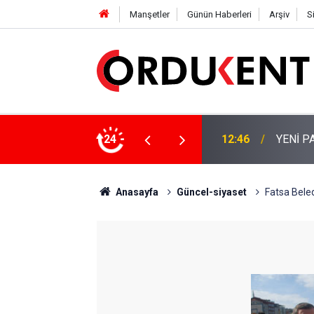
Manşetler
Günün Haberleri
Arşiv
S
 KİŞİLİK KURUCU KADROSU AÇIKLANDI
24
12:22
YENİ P
Anasayfa
Güncel-siyaset
Fatsa Beled