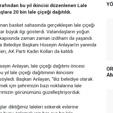
YÖ
rafından bu yıl ikincisi düzenlenen Lale
lara 20 bin lale çiçeği dağıtıldı.
lunan basket sahasında gerçekleşen lale çiçeği
ar büyük ilgi gösterdi. Vatandaşların yoğun
iş kapısında zaman zaman izdiham da yaşandı.
a Belediye Başkanı Hüseyin Anlayan'ın yanında
ri, AK Parti Kadın Kolları da katıldı.
eyin Anlayan, lale çiçeği dağıtımı öncesi
OR
yıl lale çiçeği dağıtımının ikincisini
AM
 söyledi. Başkan Anlayan, "Biz belediye olarak
mek için şehrimizin bazı noktalarına lale
hrimizin görünümünü güzelleştiriyorduk.
ar diktiğimiz laleleri sökerek evlerine