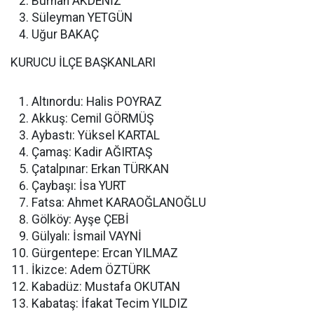
Burhan AKDENİZ
Süleyman YETGÜN
Uğur BAKAÇ
KURUCU İLÇE BAŞKANLARI
Altınordu: Halis POYRAZ
Akkuş: Cemil GÖRMÜŞ
Aybastı: Yüksel KARTAL
Çamaş: Kadir AĞIRTAŞ
Çatalpınar: Erkan TÜRKAN
Çaybaşı: İsa YURT
Fatsa: Ahmet KARAOĞLANOĞLU
Gölköy: Ayşe ÇEBİ
Gülyalı: İsmail VAYNİ
Gürgentepe: Ercan YILMAZ
İkizce: Adem ÖZTÜRK
Kabadüz: Mustafa OKUTAN
Kabataş: İfakat Tecim YILDIZ