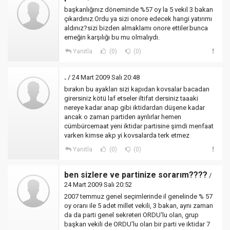
başkanlığınız döneminde %57 oy la 5 vekil 3 bakan
çıkardınız.Ordu ya sizi onore edecek hangi yatırımı
aldınız?sizi bizden almaklamı onore ettiler.bunca
emeğin karşılığı bu mu olmalıydı.
Yanıtla
(0)
(0)
.
/ 24 Mart 2009 Salı 20:48
bırakın bu ayakları sizi kapıdan kovsalar bacadan
girersiniz kötü laf etseler iltifat dersiniz taaaki
nereye kadar anap gibi iktidardan düşene kadar
ancak o zaman partiden ayrılırlar hemen
cümbürcemaat yeni iktidar partisine şimdi menfaat
varken kimse akp yi kovsalarda terk etmez
Yanıtla
(0)
(0)
ben sizlere ve partinize sorarım????
/
24 Mart 2009 Salı 20:52
2007 temmuz genel seçimlerinde il genelinde % 57
oy oranı ile 5 adet millet vekili, 3 bakan, aynı zaman
da da parti genel sekreteri ORDU'lu olan, grup
başkan vekili de ORDU'lu olan bir parti ve iktidar 7