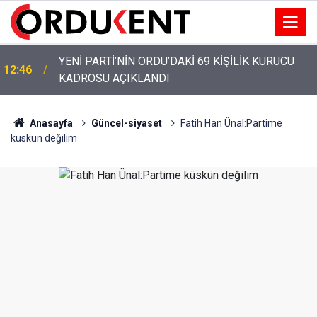
YENİ PARTİ’NİN ORDU’DAKİ 69 KİŞİLİK KURUCU
12:46
KADROSU AÇIKLANDI
Anasayfa
Güncel-siyaset
Fatih Han Ünal:Partime
küskün değilim