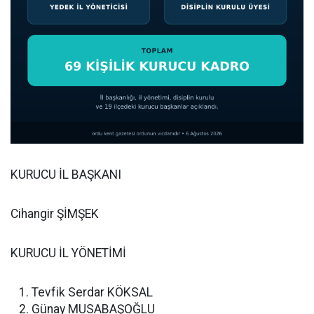
KURUCU İL BAŞKANI
Cihangir ŞİMŞEK
KURUCU İL YÖNETİMİ
Tevfik Serdar KÖKSAL
Günay MUSABAŞOĞLU