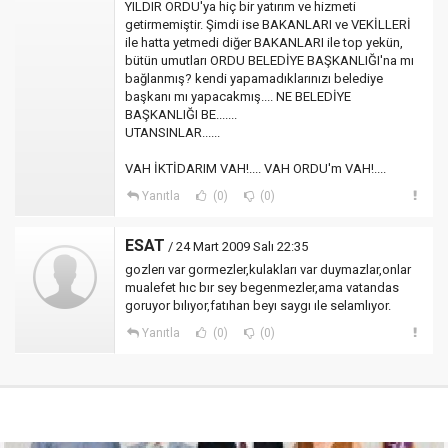
YILDIR ORDU'ya hiç bir yatırım ve hizmeti
getirmemiştir. Şimdi ise BAKANLARI ve VEKİLLERİ
ile hatta yetmedi diğer BAKANLARI ile top yekün,
bütün umutları ORDU BELEDİYE BAŞKANLIĞI'na mı
bağlanmış? kendi yapamadıklarınızı belediye
başkanı mı yapacakmış.... NE BELEDİYE
BAŞKANLIĞI BE.......
UTANSINLAR......
VAH İKTİDARIM VAH!.... VAH ORDU'm VAH!....
Yanıtla
(0)
(0)
ESAT
/ 24 Mart 2009 Salı 22:35
gozlerı var gormezler,kulakları var duymazlar,onlar
mualefet hıc bır sey begenmezler,ama vatandas
goruyor bılıyor,fatıhan beyı saygı ıle selamlıyor.
Yanıtla
(0)
(0)