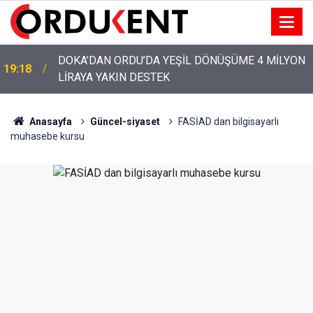
YENİ PARTİ’NİN ORDU’DAKİ 69 KİŞİLİK KURUCU
12:46
KADROSU AÇIKLANDI
Anasayfa
Güncel-siyaset
FASİAD dan bilgisayarlı
muhasebe kursu