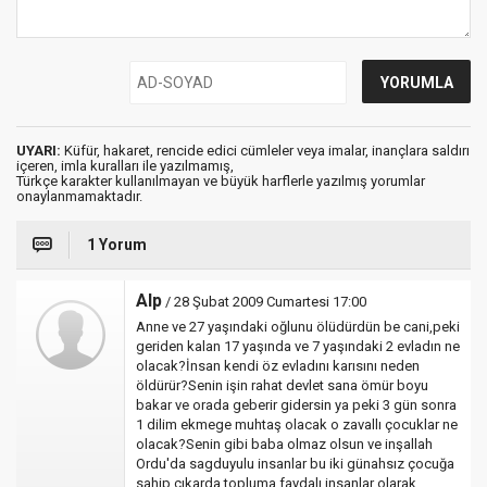
UYARI:
Küfür, hakaret, rencide edici cümleler veya imalar, inançlara saldırı
içeren, imla kuralları ile yazılmamış,
Türkçe karakter kullanılmayan ve büyük harflerle yazılmış yorumlar
onaylanmamaktadır.
1 Yorum
Alp
/ 28 Şubat 2009 Cumartesi 17:00
Anne ve 27 yaşındaki oğlunu ölüdürdün be cani,peki
geriden kalan 17 yaşında ve 7 yaşındaki 2 evladın ne
olacak?İnsan kendi öz evladını karısını neden
öldürür?Senin işin rahat devlet sana ömür boyu
bakar ve orada geberir gidersin ya peki 3 gün sonra
1 dilim ekmege muhtaş olacak o zavallı çocuklar ne
olacak?Senin gibi baba olmaz olsun ve inşallah
Ordu'da sagduyulu insanlar bu iki günahsız çocuğa
sahip çıkarda topluma faydalı insanlar olarak