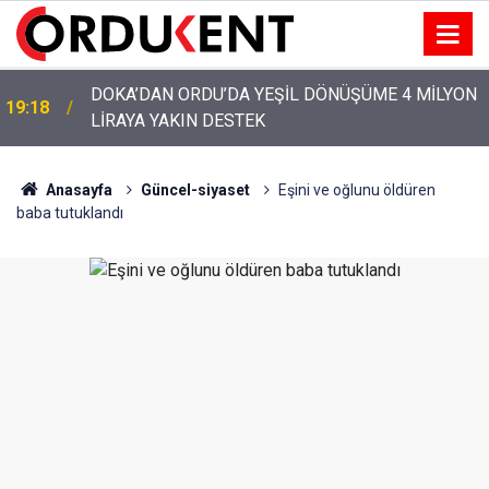
YENİ PARTİ’NİN ORDU’DAKİ 69 KİŞİLİK KURUCU
12:46
KADROSU AÇIKLANDI
Anasayfa
Güncel-siyaset
Eşini ve oğlunu öldüren
baba tutuklandı