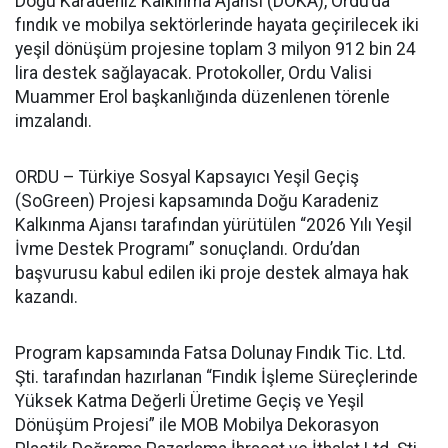
Doğu Karadeniz Kalkınma Ajansı (DOKA), Ordu’da
fındık ve mobilya sektörlerinde hayata geçirilecek iki
yeşil dönüşüm projesine toplam 3 milyon 912 bin 24
lira destek sağlayacak. Protokoller, Ordu Valisi
Muammer Erol başkanlığında düzenlenen törenle
imzalandı.
ORDU – Türkiye Sosyal Kapsayıcı Yeşil Geçiş
(SoGreen) Projesi kapsamında Doğu Karadeniz
Kalkınma Ajansı tarafından yürütülen “2026 Yılı Yeşil
İvme Destek Programı” sonuçlandı. Ordu’dan
başvurusu kabul edilen iki proje destek almaya hak
kazandı.
Program kapsamında Fatsa Dolunay Fındık Tic. Ltd.
Şti. tarafından hazırlanan “Fındık İşleme Süreçlerinde
Yüksek Katma Değerli Üretime Geçiş ve Yeşil
Dönüşüm Projesi” ile MOB Mobilya Dekorasyon