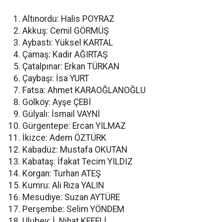
Altınordu: Halis POYRAZ
Akkuş: Cemil GÖRMÜŞ
Aybastı: Yüksel KARTAL
Çamaş: Kadir AĞIRTAŞ
Çatalpınar: Erkan TÜRKAN
Çaybaşı: İsa YURT
Fatsa: Ahmet KARAOĞLANOĞLU
Gölköy: Ayşe ÇEBİ
Gülyalı: İsmail VAYNİ
Gürgentepe: Ercan YILMAZ
İkizce: Adem ÖZTÜRK
Kabadüz: Mustafa OKUTAN
Kabataş: İfakat Tecim YILDIZ
Korgan: Turhan ATEŞ
Kumru: Ali Rıza YALIN
Mesudiye: Suzan AYTÜRE
Perşembe: Selim YÖNDEM
Ulubey: İ. Nihat KEFELİ