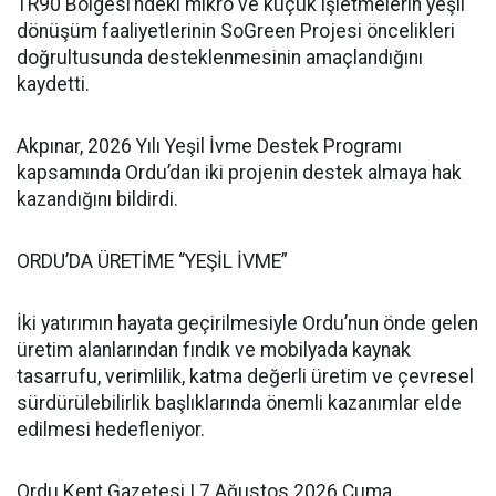
TR90 Bölgesi’ndeki mikro ve küçük işletmelerin yeşil
dönüşüm faaliyetlerinin SoGreen Projesi öncelikleri
doğrultusunda desteklenmesinin amaçlandığını
kaydetti.
Akpınar, 2026 Yılı Yeşil İvme Destek Programı
kapsamında Ordu’dan iki projenin destek almaya hak
kazandığını bildirdi.
ORDU’DA ÜRETİME “YEŞİL İVME”
İki yatırımın hayata geçirilmesiyle Ordu’nun önde gelen
üretim alanlarından fındık ve mobilyada kaynak
tasarrufu, verimlilik, katma değerli üretim ve çevresel
sürdürülebilirlik başlıklarında önemli kazanımlar elde
edilmesi hedefleniyor.
Ordu Kent Gazetesi | 7 Ağustos 2026 Cuma