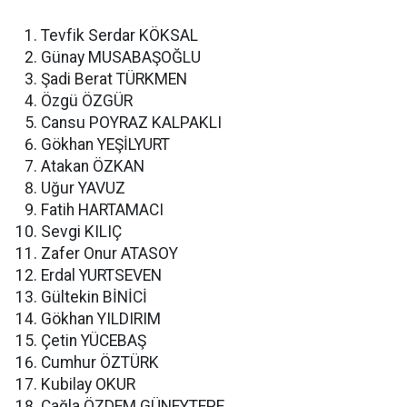
Tevfik Serdar KÖKSAL
Günay MUSABAŞOĞLU
Şadi Berat TÜRKMEN
Özgü ÖZGÜR
Cansu POYRAZ KALPAKLI
Gökhan YEŞİLYURT
Atakan ÖZKAN
Uğur YAVUZ
Fatih HARTAMACI
Sevgi KILIÇ
Zafer Onur ATASOY
Erdal YURTSEVEN
Gültekin BİNİCİ
Gökhan YILDIRIM
Çetin YÜCEBAŞ
Cumhur ÖZTÜRK
Kubilay OKUR
Çağla ÖZDEM GÜNEYTEPE