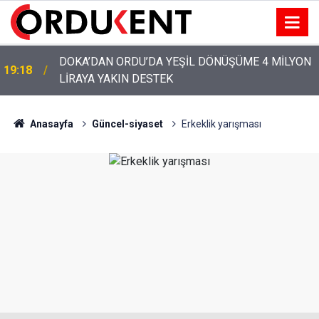
YENİ PARTİ’NİN ORDU’DAKİ 69 KİŞİLİK KURUCU
12:46
KADROSU AÇIKLANDI
Anasayfa
Güncel-siyaset
Erkeklik yarışması