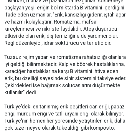
Market, manav ve pazarlarda tezgahları süslemeye
başlayan yeşil eriğin bol miktarda B vitamini içerdiğini
ifade eden uzmanlar, "Erik, kansızlığı giderir, iştah açar
ve hazmı kolaylaştırır. Romatizma, mafsal
kireçlenmesi ve nikriste faydalıdır. Ateş düşürücü
etkisi de olan erik, diş temizliğine de yardımcı olur.
Regl düzenleyici, idrar söktürücü ve terleticidir.
Tuzsuz rejim yapan ve romatizma rahatsızlığı olanlara
iyi geldiği bilinmektedir. Kalp ve böbrek hastalıklarına,
karaciğer hastalıklarına karşı B vitamini ihtiva eden
erik, bu özelliği sayesinde sinir sistemini takviye eder.
Çekirdekleri ise bağırsak solucanlarını düşürmekte
kullanılır" dedi.
Türkiye'deki en tanınmış erik çeşitleri can eriği, papaz
eriği, mürdüm eriği ve tatlı üryani eriği olarak biliniyor.
Türkiye'nin hemen her yöresinde yetiştirilen erik, daha
çok taze meyve olarak tüketildiği gibi komposto,