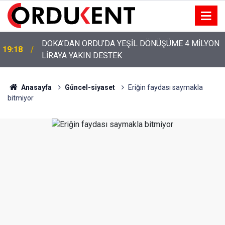
YENİ PARTİ’NİN ORDU’DAKİ 69 KİŞİLİK KURUCU
12:46
KADROSU AÇIKLANDI
Anasayfa
Güncel-siyaset
Eriğin faydası saymakla
bitmiyor