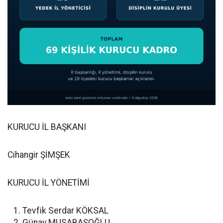
KURUCU İL BAŞKANI
Cihangir ŞİMŞEK
KURUCU İL YÖNETİMİ
Tevfik Serdar KÖKSAL
Günay MUSABAŞOĞLU