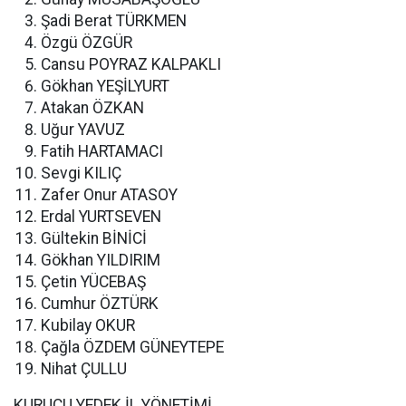
Şadi Berat TÜRKMEN
Özgü ÖZGÜR
Cansu POYRAZ KALPAKLI
Gökhan YEŞİLYURT
Atakan ÖZKAN
Uğur YAVUZ
Fatih HARTAMACI
Sevgi KILIÇ
Zafer Onur ATASOY
Erdal YURTSEVEN
Gültekin BİNİCİ
Gökhan YILDIRIM
Çetin YÜCEBAŞ
Cumhur ÖZTÜRK
Kubilay OKUR
Çağla ÖZDEM GÜNEYTEPE
Nihat ÇULLU
KURUCU YEDEK İL YÖNETİMİ