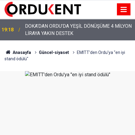
YENİ PARTİ’NİN ORDU’DAKİ 69 KİŞİLİK KURUCU
12:46
KADROSU AÇIKLANDI
Anasayfa
Güncel-siyaset
EMITT'den Ordu'ya "en iyi
stand ödülü"