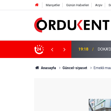
Manşetler
Günün Haberleri
Arşiv
S
NÜŞÜME 4 MİLYON LİRAYA YAKIN DESTEK
24
12:46
YENİ P
Anasayfa
Güncel-siyaset
Emekli maa