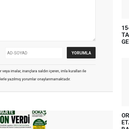
15
TA
GE
veya imalar, inançlara saldırı içeren, imla kuralları ile
flerle yazılmış yorumlar onaylanmamaktadır.
OR
ET