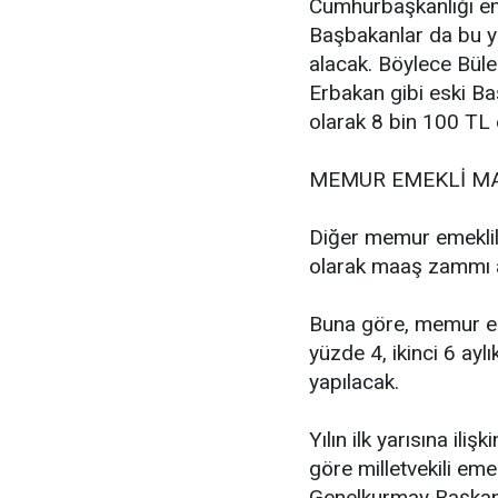
Cumhurbaşkanlığı em
Başbakanlar da bu yı
alacak. Böylece Büle
Erbakan gibi eski Ba
olarak 8 bin 100 TL
MEMUR EMEKLİ MA
Diğer memur emeklil
olarak maaş zammı 
Buna göre, memur eme
yüzde 4, ikinci 6 ay
yapılacak.
Yılın ilk yarısına il
göre milletvekili em
Genelkurmay Başkanı