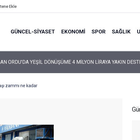
itene Ekle
GÜNCEL-SIYASET
EKONOMI
SPOR
SAĞLIK
ARTİ’NİN ORDU’DAKİ 69 KİŞİLİK KURUCU KADROSU AÇIKLANDI
şı zammı ne kadar
Gü