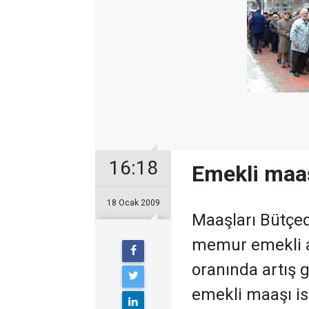
16:18
Emekli maa
18 Ocak 2009
Maaşları Bütçed
memur emekli ayl
oranında artış 
emekli maaşı ise