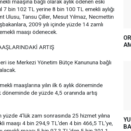
ekli maaşına bağlı olarak aylık ödenen eski
l 7 bin 102 TL yerine 8 bin 100 TL emekli aylığı
nt Ulusu, Tansu Çiller, Mesut Yılmaz, Necmettin
şbakanlara, 2009 yılı içinde yüzde 14 zamlı
 emekli maaşı ödenecek.
OR
AM
AŞLARINDAKİ ARTIŞ
eri ise Merkezi Yönetim Bütçe Kanununa bağlı
alacak.
kli maaşlarına yılın ilk 6 aylık döneminde
lık döneminde de yüzde 4,5 oranında artış
işkin yüzde 4'lük zam sonrasında 25 hizmet yılına
YUH AR
ekli maaşı 4 bin 294,9 TL'den 4 bin 466,5 TL'ye,
BA
 emekli maaşı 5 bin 97,3 TL'den 5 bin 301,1