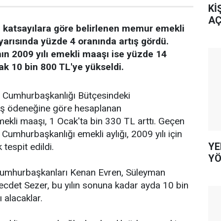
Kİ
AÇ
 katsayılara göre belirlenen memur emekli
lk yarısında yüzde 4 oranında artış gördü.
n 2009 yılı emekli maaşı ise yüzde 14
k 10 bin 800 TL'ye yükseldi.
e, Cumhurbaşkanlığı Bütçesindeki
ş ödeneğine göre hesaplanan
kli maaşı, 1 Ocak'ta bin 330 TL arttı. Geçen
 Cumhurbaşkanlığı emekli aylığı, 2009 yılı için
YE
tespit edildi.
YÖ
Cumhurbaşkanları Kenan Evren, Süleyman
cdet Sezer, bu yılın sonuna kadar ayda 10 bin
 alacaklar.