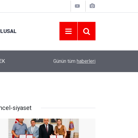
ULUSAL
12:22
YENİ PARTİ ALTINORDU’DA KURUCU YÖNETİMİ
Günün tüm
haberleri
ncel-siyaset