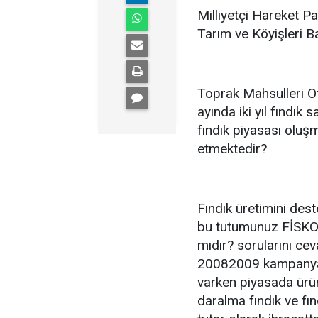
Milliyetçi Hareket P
Tarım ve Köyişleri B
Toprak Mahsulleri O
ayında iki yıl fındı
fındık piyasası oluş
etmektedir?
Fındık üretimini des
bu tutumunuz FİSKOB
mıdır? sorularını c
20082009 kampany
varken piyasada ürü
daralma fındık ve fı