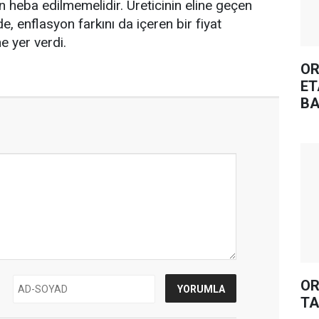
n heba edilmemelidir. Üreticinin eline geçen
de, enflasyon farkını da içeren bir fiyat
ne yer verdi.
OR
ET
BA
OR
TA