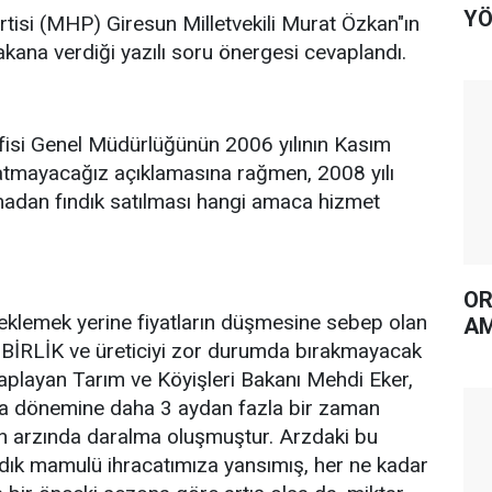
YÖ
artisi (MHP) Giresun Milletvekili Murat Özkan"ın
akana verdiği yazılı soru önergesi cevaplandı.
fisi Genel Müdürlüğünün 2006 yılının Kasım
k satmayacağız açıklamasına rağmen, 2008 yılı
madan fındık satılması hangi amaca hizmet
OR
teklemek yerine fiyatların düşmesine sebep olan
AM
İRLİK ve üreticiyi zor durumda bırakmayacak
evaplayan Tarım ve Köyişleri Bakanı Mehdi Eker,
a dönemine daha 3 aydan fazla bir zaman
n arzında daralma oluşmuştur. Arzdaki bu
ndık mamulü ihracatımıza yansımış, her ne kadar