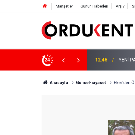
Manşetler
Günün Haberleri
Arşiv
S
 KİŞİLİK KURUCU KADROSU AÇIKLANDI
24
12:22
YENİ P
Anasayfa
Güncel-siyaset
Eker'den Öz