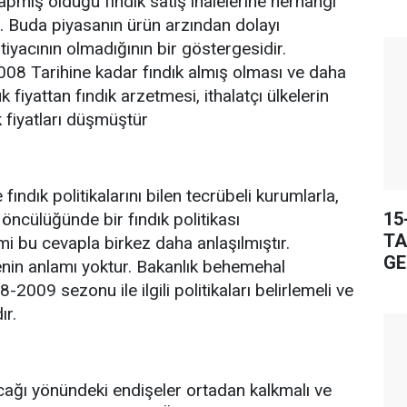
apmış olduğu fındık satış ihalelerine herhangi
r. Buda piyasanın ürün arzından dolayı
htiyacının olmadığının bir göstergesidir.
8 Tarihine kadar fındık almış olması ve daha
fiyattan fındık arzetmesi, ithalatçı ülkelerin
k fiyatları düşmüştür
fındık politikalarını bilen tecrübeli kurumlarla,
15
öncülüğünde bir fındık politikası
TA
 bu cevapla birkez daha anlaşılmıştır.
GE
menin anlamı yoktur. Bakanlık behemehal
2009 sezonu ile ilgili politikaları belirlemeli ve
ır.
acağı yönündeki endişeler ortadan kalkmalı ve