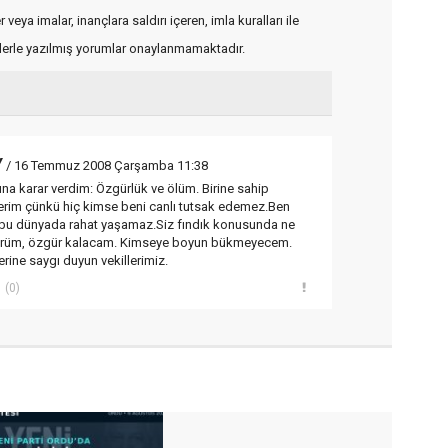
veya imalar, inançlara saldırı içeren, imla kuralları ile
flerle yazılmış yorumlar onaylanmamaktadır.
Y
/ 16 Temmuz 2008 Çarşamba 11:38
na karar verdim: Özgürlük ve ölüm. Birine sahip
erim çünkü hiç kimse beni canlı tutsak edemez.Ben
n bu dünyada rahat yaşamaz.Siz fındık konusunda ne
ürüm, özgür kalacam. Kimseye boyun bükmeyecem.
terine saygı duyun vekillerimiz.
(0)