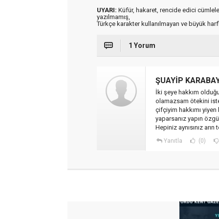
UYARI:
Küfür, hakaret, rencide edici cümleler 
yazılmamış,
Türkçe karakter kullanılmayan ve büyük har
1 Yorum
ŞUAYİP KARABA
İki şeye hakkım olduğu
olamazsam ötekini ist
çifçiyim hakkımı yiye
yaparsanız yapın özg
Hepiniz aynısınız arın 
Yanıtla
(0)