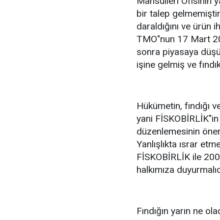
Mahsulleri Ofisinin y
bir talep gelmemişti
daraldığını ve ürün i
TMO"nun 17 Mart 200
sonra piyasaya düşük 
işine gelmiş ve fındı
Hükümetin, fındığı ve 
yani FİSKOBİRLİK"in 
düzenlemesinin önemi
Yanlışlıkta ısrar et
FİSKOBİRLİK ile 2008-
halkımıza duyurmalıd
Fındığın yarın ne ol