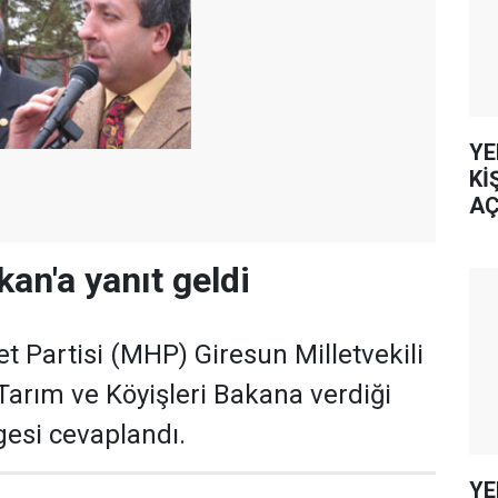
YE
Kİ
AÇ
an'a yanıt geldi
et Partisi (MHP) Giresun Milletvekili
Tarım ve Köyişleri Bakana verdiği
gesi cevaplandı.
YE