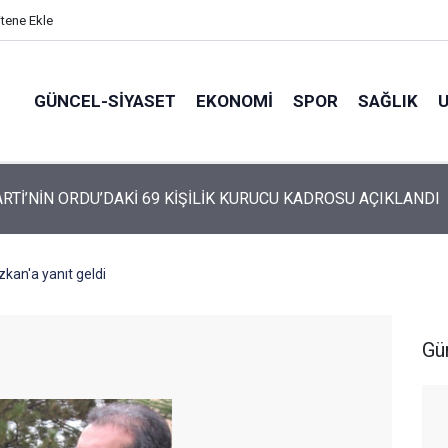
itene Ekle
GÜNCEL-SIYASET
EKONOMI
SPOR
SAĞLIK
ARTİ ALTINORDU’DA KURUCU YÖNETİMİNİ AÇIKLADI
kan'a yanıt geldi
Gü