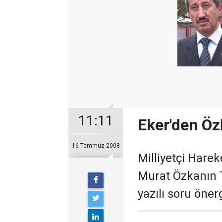
11:11
Eker'den Özk
16 Temmuz 2008
Milliyetçi Harek
Murat Özkanın 
yazılı soru öner