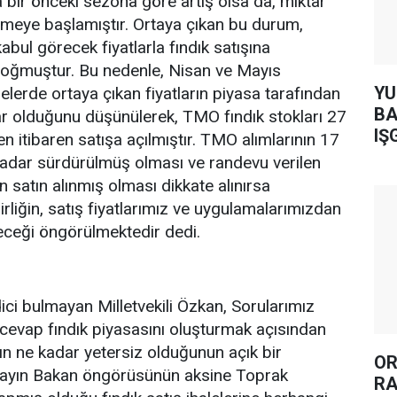
a bir önceki sezona göre artış olsa da, miktar
meye başlamıştır. Ortaya çıkan bu durum,
ul görecek fiyatlarla fındık satışına
doğmuştur. Bu nedenle, Nisan ve Mayıs
YUH AR
lelerde ortaya çıkan fiyatların piyasa tarafından
BA
ar olduğunu düşünülerek, TMO fındık stokları 27
IŞ
n itibaren satışa açılmıştır. TMO alımlarının 17
kadar sürdürülmüş olması ve randevu verilen
in satın alınmış olması dikkate alınırsa
birliğin, satış fiyatlarımız ve uygulamalarımızdan
ceği öngörülmektedir dedi.
ci bulmayan Milletvekili Özkan, Sorularımız
 cevap fındık piyasasını oluşturmak açısından
rın ne kadar yetersiz olduğunun açık bir
OR
; Sayın Bakan öngörüsünün aksine Toprak
RA