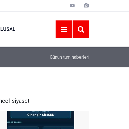
ULUSAL
09:09
ORDU ASKF’DEN İŞ DÜNYASINA AMATÖR SPO
Günün tüm
haberleri
ncel-siyaset