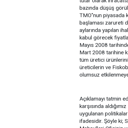
tutar olarak ihracatt
bazında düşüş görül
TMO"nun piyasada kab
başlaması zarureti 
aylarında yapılan iha
kabul görecek fiyatl
Mayıs 2008 tarihinde
Mart 2008 tarihine 
tüm üretici ürünlerin
üreticilerin ve Fisko
olumsuz etkilenmeye
Açıklamayı tatmin edi
karşısında aldığımız
uygulanan politikala
ifadesidir. Şöyle ki