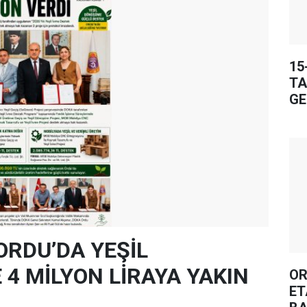
15
TA
GE
ORDU’DA YEŞİL
4 MİLYON LİRAYA YAKIN
OR
ET