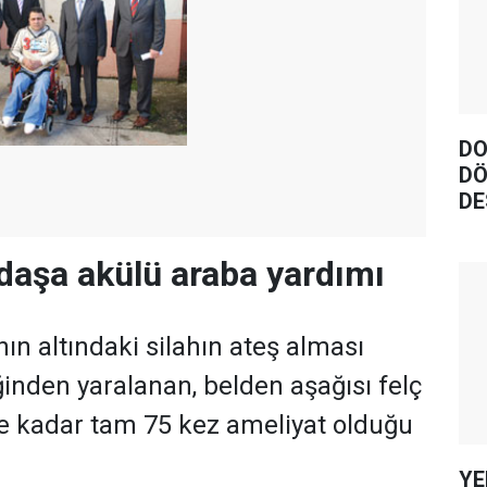
DO
DÖ
DE
ndaşa akülü araba yardımı
ın altındaki silahın ateş alması
inden yaralanan, belden aşağısı felç
e kadar tam 75 kez ameliyat olduğu
YE