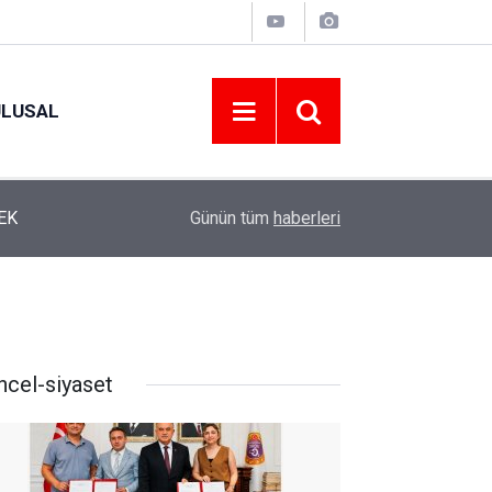
ULUSAL
12:22
YENİ PARTİ ALTINORDU’DA KURUCU YÖNETİMİ
Günün tüm
haberleri
ncel-siyaset