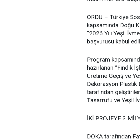
ORDU – Türkiye Sosy
kapsamında Doğu Kar
“2026 Yılı Yeşil İvm
başvurusu kabul edil
Program kapsamında F
hazırlanan “Fındık 
Üretime Geçiş ve Ye
Dekorasyon Plastik D
tarafından geliştir
Tasarrufu ve Yeşil İ
İKİ PROJEYE 3 MİL
DOKA tarafından Fat