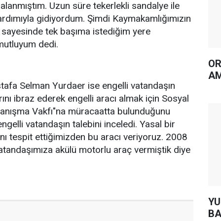
alanmıştım. Uzun süre tekerlekli sandalye ile
yardımıyla gidiyordum. Şimdi Kaymakamlığımızın
 sayesinde tek başıma istediğim yere
utluyum dedi.
OR
AM
afa Selman Yurdaer ise engelli vatandaşın
rını ibraz ederek engelli aracı almak için Sosyal
anışma Vakfı"na müracaatta bulunduğunu
engelli vatandaşın talebini inceledi. Yasal bir
nı tespit ettiğimizden bu aracı veriyoruz. 2008
vatandaşımıza akülü motorlu araç vermiştik diye
YUH AR
BA