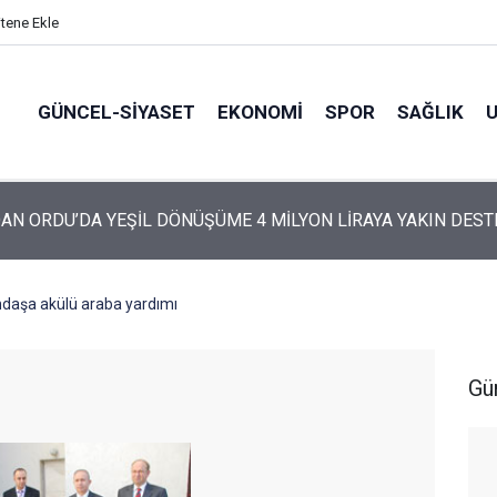
itene Ekle
GÜNCEL-SIYASET
EKONOMI
SPOR
SAĞLIK
ARTİ’NİN ORDU’DAKİ 69 KİŞİLİK KURUCU KADROSU AÇIKLANDI
ndaşa akülü araba yardımı
Gü