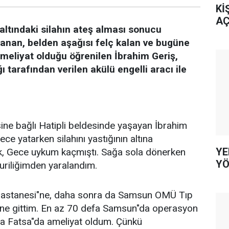
Kİ
AÇ
altındaki silahın ateş alması sonucu
lanan, belden aşağısı felç kalan ve bugüne
meliyat olduğu öğrenilen İbrahim Geriş,
tarafından verilen akülü engelli aracı ile
ine bağlı Hatipli beldesinde yaşayan İbrahim
ece yatarken silahını yastığının altına
YE
k, Gece uykum kaçmıştı. Sağa sola dönerken
YÖ
muriliğimden yaralandım.
Hastanesi"ne, daha sonra da Samsun OMÜ Tıp
"ne gittim. En az 70 defa Samsun"da operasyon
da Fatsa"da ameliyat oldum. Çünkü