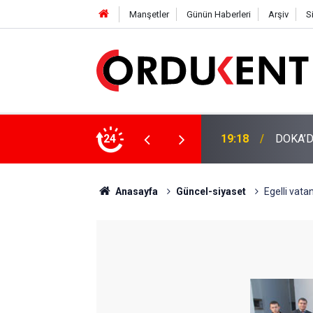
Manşetler
Günün Haberleri
Arşiv
S
NÜŞÜME 4 MİLYON LİRAYA YAKIN DESTEK
24
12:46
YENİ P
Anasayfa
Güncel-siyaset
Egelli vata