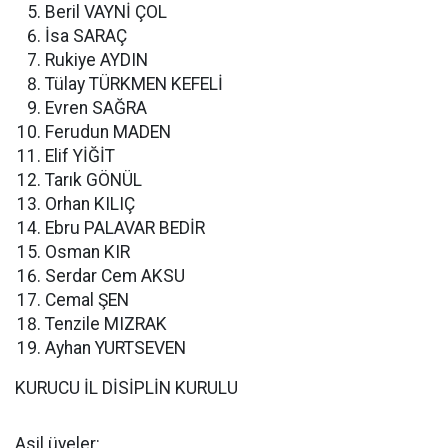
Beril VAYNİ ÇOL
İsa SARAÇ
Rukiye AYDIN
Tülay TÜRKMEN KEFELİ
Evren SAĞRA
Ferudun MADEN
Elif YİĞİT
Tarık GÖNÜL
Orhan KILIÇ
Ebru PALAVAR BEDİR
Osman KIR
Serdar Cem AKSU
Cemal ŞEN
Tenzile MIZRAK
Ayhan YURTSEVEN
KURUCU İL DİSİPLİN KURULU
Asil üyeler: