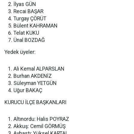
İlyas GÜN
Recai BAŞAR
Turgay ÇÖRÜT
Bülent KAHRAMAN
Telat KUKU
Ünal BOZDAĞ
Yedek üyeler:
Ali Kemal ALPARSLAN
Burhan AKDENİZ
Süleyman YETGÜN
Uğur BAKAÇ
KURUCU İLÇE BAŞKANLARI
Altınordu: Halis POYRAZ
Akkuş: Cemil GÖRMÜŞ
Aybastı: Yüksel KARTAL