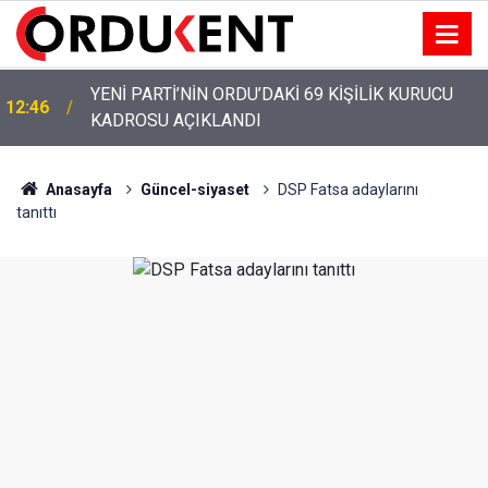
YENİ PARTİ’NİN ORDU’DAKİ 69 KİŞİLİK KURUCU
12:46
KADROSU AÇIKLANDI
YENİ PARTİ ALTINORDU’DA KURUCU YÖNETİMİNİ
12:22
AÇIKLADI
Anasayfa
Güncel-siyaset
DSP Fatsa adaylarını
tanıttı