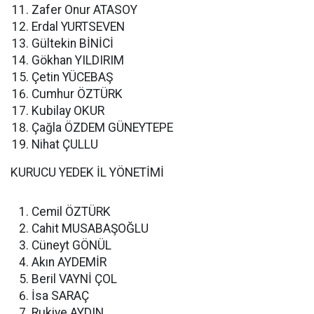
Zafer Onur ATASOY
Erdal YURTSEVEN
Gültekin BİNİCİ
Gökhan YILDIRIM
Çetin YÜCEBAŞ
Cumhur ÖZTÜRK
Kubilay OKUR
Çağla ÖZDEM GÜNEYTEPE
Nihat ÇULLU
KURUCU YEDEK İL YÖNETİMİ
Cemil ÖZTÜRK
Cahit MUSABAŞOĞLU
Cüneyt GÖNÜL
Akın AYDEMİR
Beril VAYNİ ÇOL
İsa SARAÇ
Rukiye AYDIN