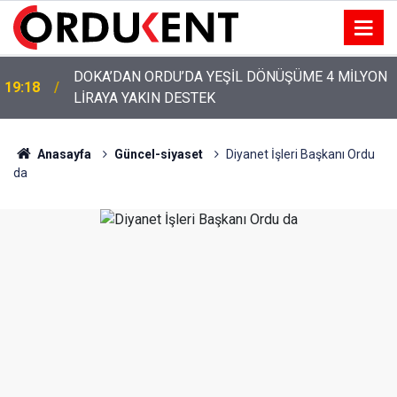
YENİ PARTİ’NİN ORDU’DAKİ 69 KİŞİLİK KURUCU
12:46
KADROSU AÇIKLANDI
Anasayfa
Güncel-siyaset
Diyanet İşleri Başkanı Ordu
da