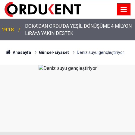
YENİ PARTİ’NİN ORDU’DAKİ 69 KİŞİLİK KURUCU
12:46
KADROSU AÇIKLANDI
Anasayfa
Güncel-siyaset
Deniz suyu gençleştiriyor