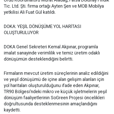
Ordu Koordinatörü Murat Aladağ, Fatsa Dolunay Fındık
Tic. Ltd. Şti. firma ortağı Ayten Şen ve MOB Mobilya
yetkilisi Ali Fuat Gül katıldı.
DOKA: YEŞİL DÖNÜŞÜME YOL HARİTASI
OLUŞTURULUYOR
DOKA Genel Sekreteri Kemal Akpınar, programla
imalat sanayinde verimlilik ve temiz üretim odaklı
dönüşümün desteklendiğini belirtti.
Firmaların mevcut üretim süreçlerinin analiz edildiğini
ve yeşil dönüşümü de içine alan gelişim alanları için
yol haritaları oluşturulduğunu ifade eden Akpınar,
TR90 Bölgesi’ndeki mikro ve küçük işletmelerin yeşil
dönüşüm faaliyetlerinin SoGreen Projesi öncelikleri
doğrultusunda desteklenmesinin amaçlandığını
kaydetti.