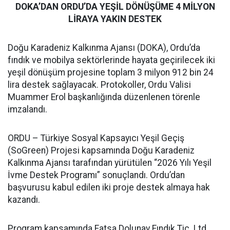
DOKA’DAN ORDU’DA YEŞİL DÖNÜŞÜME 4 MİLYON
LİRAYA YAKIN DESTEK
Doğu Karadeniz Kalkınma Ajansı (DOKA), Ordu’da
fındık ve mobilya sektörlerinde hayata geçirilecek iki
yeşil dönüşüm projesine toplam 3 milyon 912 bin 24
lira destek sağlayacak. Protokoller, Ordu Valisi
Muammer Erol başkanlığında düzenlenen törenle
imzalandı.
ORDU – Türkiye Sosyal Kapsayıcı Yeşil Geçiş
(SoGreen) Projesi kapsamında Doğu Karadeniz
Kalkınma Ajansı tarafından yürütülen “2026 Yılı Yeşil
İvme Destek Programı” sonuçlandı. Ordu’dan
başvurusu kabul edilen iki proje destek almaya hak
kazandı.
Program kapsamında Fatsa Dolunay Fındık Tic. Ltd.