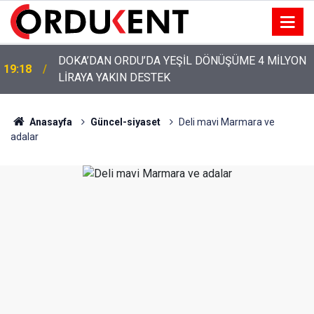
YENİ PARTİ’NİN ORDU’DAKİ 69 KİŞİLİK KURUCU
12:46
KADROSU AÇIKLANDI
Anasayfa
Güncel-siyaset
Deli mavi Marmara ve
adalar