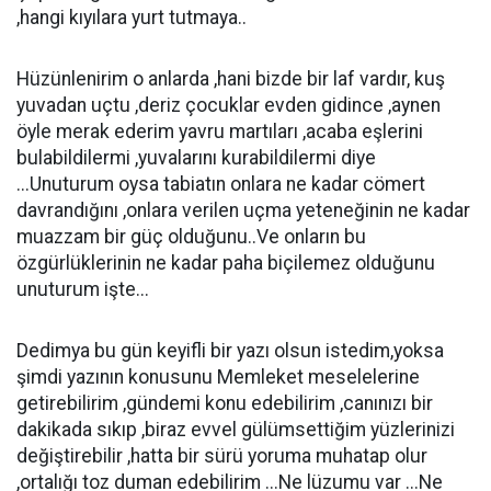
,hangi kıyılara yurt tutmaya..
Hüzünlenirim o anlarda ,hani bizde bir laf vardır, kuş
yuvadan uçtu ,deriz çocuklar evden gidince ,aynen
öyle merak ederim yavru martıları ,acaba eşlerini
bulabildilermi ,yuvalarını kurabildilermi diye
...Unuturum oysa tabiatın onlara ne kadar cömert
davrandığını ,onlara verilen uçma yeteneğinin ne kadar
muazzam bir güç olduğunu..Ve onların bu
özgürlüklerinin ne kadar paha biçilemez olduğunu
unuturum işte...
Dedimya bu gün keyifli bir yazı olsun istedim,yoksa
şimdi yazının konusunu Memleket meselelerine
getirebilirim ,gündemi konu edebilirim ,canınızı bir
dakikada sıkıp ,biraz evvel gülümsettiğim yüzlerinizi
değiştirebilir ,hatta bir sürü yoruma muhatap olur
,ortalığı toz duman edebilirim ...Ne lüzumu var ...Ne