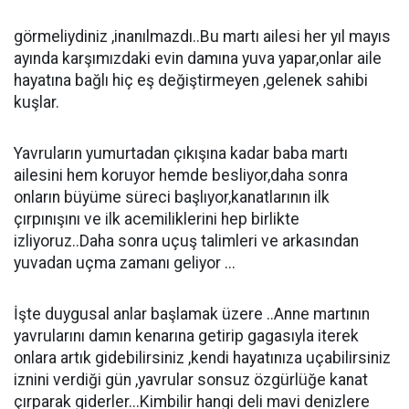
görmeliydiniz ,inanılmazdı..Bu martı ailesi her yıl mayıs
ayında karşımızdaki evin damına yuva yapar,onlar aile
hayatına bağlı hiç eş değiştirmeyen ,gelenek sahibi
kuşlar.
Yavruların yumurtadan çıkışına kadar baba martı
ailesini hem koruyor hemde besliyor,daha sonra
onların büyüme süreci başlıyor,kanatlarının ilk
çırpınışını ve ilk acemiliklerini hep birlikte
izliyoruz..Daha sonra uçuş talimleri ve arkasından
yuvadan uçma zamanı geliyor ...
İşte duygusal anlar başlamak üzere ..Anne martının
yavrularını damın kenarına getirip gagasıyla iterek
onlara artık gidebilirsiniz ,kendi hayatınıza uçabilirsiniz
iznini verdiği gün ,yavrular sonsuz özgürlüğe kanat
çırparak giderler...Kimbilir hangi deli mavi denizlere