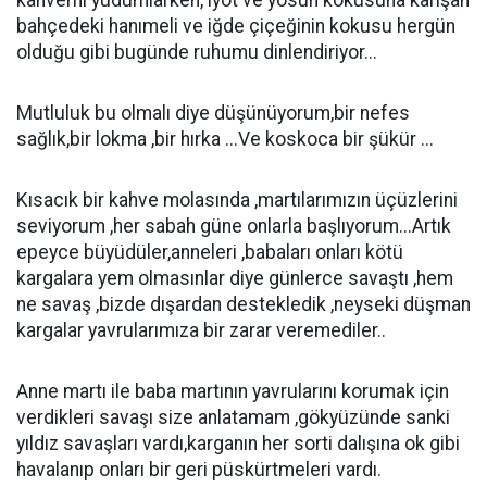
kahvemi yudumlarken, iyot ve yosun kokusuna karışan
bahçedeki hanımeli ve iğde çiçeğinin kokusu hergün
olduğu gibi bugünde ruhumu dinlendiriyor...
Mutluluk bu olmalı diye düşünüyorum,bir nefes
sağlık,bir lokma ,bir hırka ...Ve koskoca bir şükür ...
Kısacık bir kahve molasında ,martılarımızın üçüzlerini
seviyorum ,her sabah güne onlarla başlıyorum...Artık
epeyce büyüdüler,anneleri ,babaları onları kötü
kargalara yem olmasınlar diye günlerce savaştı ,hem
ne savaş ,bizde dışardan destekledik ,neyseki düşman
kargalar yavrularımıza bir zarar veremediler..
Anne martı ile baba martının yavrularını korumak için
verdikleri savaşı size anlatamam ,gökyüzünde sanki
yıldız savaşları vardı,karganın her sorti dalışına ok gibi
havalanıp onları bir geri püskürtmeleri vardı.