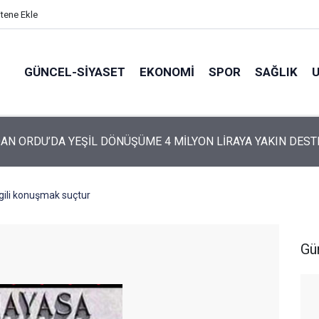
itene Ekle
GÜNCEL-SIYASET
EKONOMI
SPOR
SAĞLIK
ARTİ’NİN ORDU’DAKİ 69 KİŞİLİK KURUCU KADROSU AÇIKLANDI
lgili konuşmak suçtur
Gü