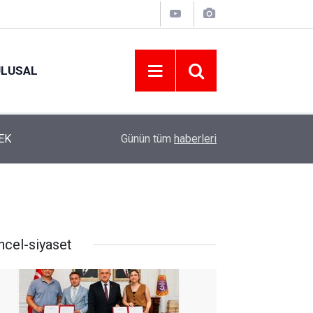
ULUSAL
12:22
YENİ PARTİ ALTINORDU’DA KURUCU YÖNETİMİ
Günün tüm
haberleri
ncel-siyaset