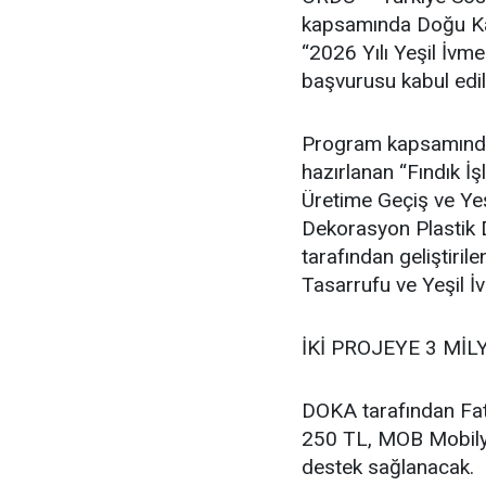
kapsamında Doğu Kar
“2026 Yılı Yeşil İvm
başvurusu kabul edil
Program kapsamında F
hazırlanan “Fındık 
Üretime Geçiş ve Ye
Dekorasyon Plastik D
tarafından geliştir
Tasarrufu ve Yeşil İ
İKİ PROJEYE 3 MİL
DOKA tarafından Fat
250 TL, MOB Mobilya
destek sağlanacak.