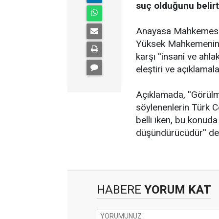
suç olduğunu belirtt
Anayasa Mahkemesi B
Yüksek Mahkemenin gö
karşı ''insani ve ahl
eleştiri ve açıklamala
Açıklamada, ''Görülm
söylenenlerin Türk 
belli iken, bu konuda
düşündürücüdür'' den
HABERE
YORUM KAT