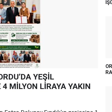
IŞ
OR
RA
ORDU’DA YEŞİL
4 MİLYON LİRAYA YAKIN