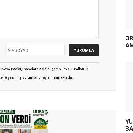
OR
AM
veya imalar, inançlara saldırı içeren, imla kuralları ile
flerle yazılmış yorumlar onaylanmamaktadır.
YUH AR
BA