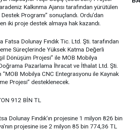
BA
adeniz Kalkınma Ajansı tarafından yürütülen
e Destek Programı” sonuçlandı. Ordu’dan
en iki proje destek almaya hak kazandı.
atsa Dolunay Fındık Tic. Ltd. Şti. tarafından
İşleme Süreçlerinde Yüksek Katma Değerli
şil Dönüşüm Projesi” ile MOB Mobilya
oğrama Pazarlama İhracat ve İthalat Ltd. Şti.
ilen “MOB Mobilya CNC Entegrasyonu ile Kaynak
vme Projesi” desteklenecek.
YON 912 BİN TL
sa Dolunay Fındık’ın projesine 1 milyon 826 bin
’nın projesine ise 2 milyon 85 bin 774,36 TL