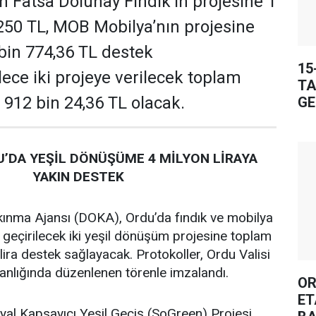
 Fatsa Dolunay Fındık’ın projesine 1
250 TL, MOB Mobilya’nın projesine
 bin 774,36 TL destek
15
ece iki projeye verilecek toplam
TA
 912 bin 24,36 TL olacak.
GE
’DA YEŞİL DÖNÜŞÜME 4 MİLYON LİRAYA
YAKIN DESTEK
ınma Ajansı (DOKA), Ordu’da fındık ve mobilya
 geçirilecek iki yeşil dönüşüm projesine toplam
lira destek sağlayacak. Protokoller, Ordu Valisi
lığında düzenlenen törenle imzalandı.
OR
ET
al Kapsayıcı Yeşil Geçiş (SoGreen) Projesi