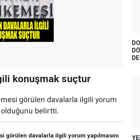
DO
DÖ
DE
lgili konuşmak suçtur
si görülen davalarla ilgili yorum
olduğunu belirtti.
görülen davalarla ilgili yorum yapılmasını
YE