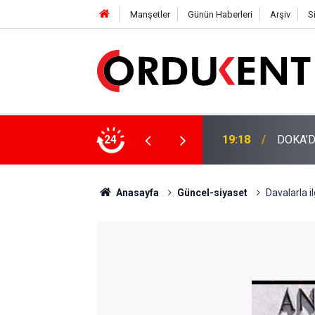
Manşetler
Günün Haberleri
Arşiv
S
NÜŞÜME 4 MİLYON LİRAYA YAKIN DESTEK
24
12:46
YENİ P
Anasayfa
Güncel-siyaset
Davalarla i