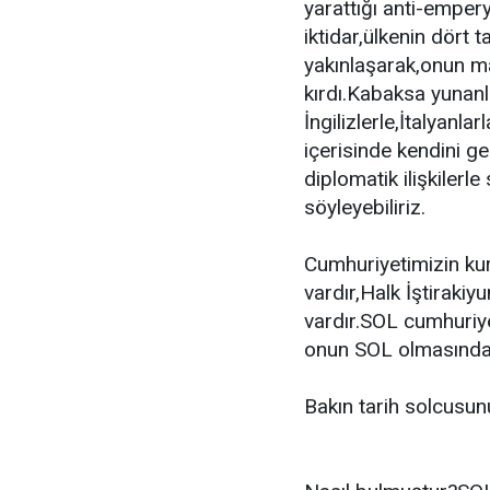
yarattığı anti-empery
iktidar,ülkenin dört
yakınlaşarak,onun m
kırdı.Kabaksa yunanlı
İngilizlerle,İtalyanl
içerisinde kendini ge
diplomatik ilişkilerle
söyleyebiliriz.
Cumhuriyetimizin ku
vardır,Halk İştirakiy
vardır.SOL cumhuriye
onun SOL olmasından
Bakın tarih solcusun