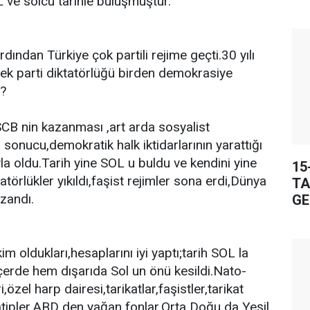
 ve solcu tarihle buluşmuştur.
dından Türkiye çok partili rejime geçti.30 yılı
tek parti diktatörlüğü birden demokrasiye
u?
CB nin kazanması ,art arda sosyalist
ı sonucu,demokratik halk iktidarlarının yarattığı
a oldu.Tarih yine SOL u buldu ve kendini yine
15
tatörlükler yıkıldı,faşist rejimler sona erdi,Dünya
TA
azandı.
GE
im oldukları,hesaplarını iyi yaptı;tarih SOL la
erde hem dışarıda Sol un önü kesildi.Nato-
özel harp dairesi,tarikatlar,faşistler,tarikat
tipler,ABD den yağan fonlar.Orta Doğu da Yeşil