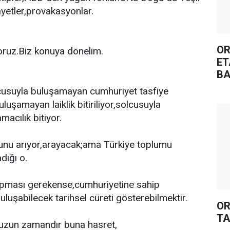
ayetler,provakasyonlar.
OR
yoruz.Biz konuya dönelim.
ET
BA
cusuyla buluşamayan cumhuriyet tasfiye
uluşamayan laiklik bitiriliyor,solcusuyla
acılık bitiyor.
sunu arıyor,arayacak;ama Türkiye toplumu
ığı o.
pması gerekense,cumhuriyetine sahip
buluşabilecek tarihsel cüreti gösterebilmektir.
OR
TA
 uzun zamandır buna hasret,