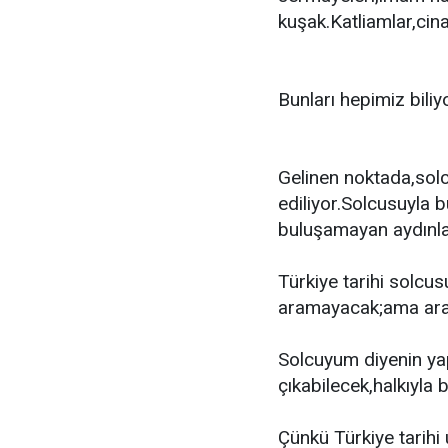
kuşak.Katliamlar,cin
Bunları hepimiz bili
Gelinen noktada,sol
ediliyor.Solcusuyla b
buluşamayan aydınlam
Türkiye tarihi solcu
aramayacak;ama arad
Solcuyum diyenin ya
çıkabilecek,halkıyla 
Çünkü Türkiye tarihi