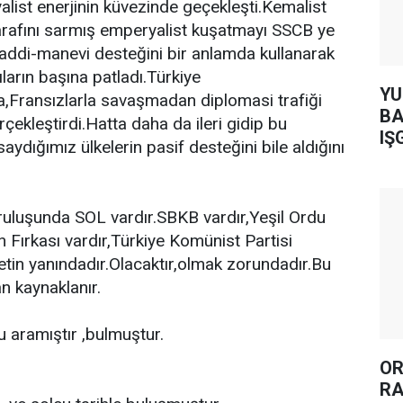
alist enerjinin küvezinde geçekleşti.Kemalist
 tarafını sarmış emperyalist kuşatmayı SSCB ye
addi-manevi desteğini bir anlamda kullanarak
ların başına patladı.Türkiye
YUH AR
arla,Fransızlarla savaşmadan diplomasi trafiği
BA
rçekleştirdi.Hatta daha da ileri gidip bu
IŞ
 saydığımız ülkelerin pasif desteğini bile aldığını
ruluşunda SOL vardır.SBKB vardır,Yeşil Ordu
un Fırkası vardır,Türkiye Komünist Partisi
tin yanındadır.Olacaktır,olmak zorundadır.Bu
 kaynaklanır.
u aramıştır ,bulmuştur.
OR
RA