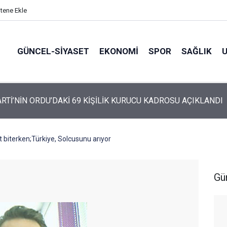
itene Ekle
GÜNCEL-SIYASET
EKONOMI
SPOR
SAĞLIK
ARTİ ALTINORDU’DA KURUCU YÖNETİMİNİ AÇIKLADI
 biterken;Türkiye, Solcusunu arıyor
Gü