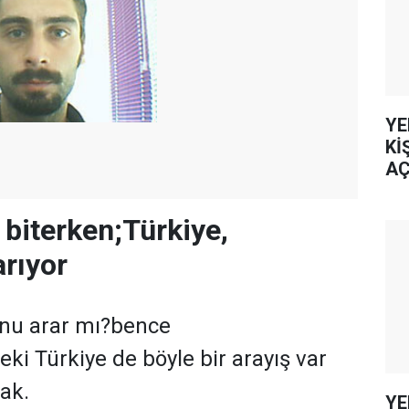
YE
Kİ
AÇ
biterken;Türkiye,
rıyor
unu arar mı?bence
ki Türkiye de böyle bir arayış var
ak.
YE