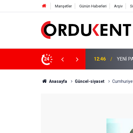
Manşetler
Günün Haberleri
Arşiv
S
 KİŞİLİK KURUCU KADROSU AÇIKLANDI
24
12:22
YENİ P
Anasayfa
Güncel-siyaset
Cumhuriyet