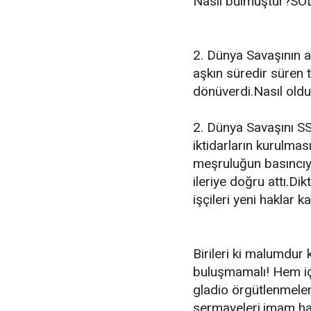
Nasıl bulmuştur?SOL
2. Dünya Savaşının ar
aşkın süredir süren 
dönüverdi.Nasıl old
2. Dünya Savaşını SS
iktidarların kurulmas
meşruluğun basıncıyl
ileriye doğru attı.Dik
işçileri yeni haklar k
Birileri ki malumdur k
buluşmamalı! Hem iç
gladio örgütlenmeleri,
sermayeleri,imam ha