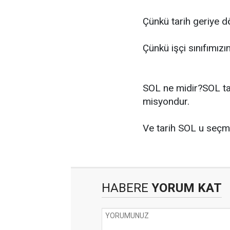
Çünkü tarih geriye d
Çünkü işçi sınıfımızı
SOL ne midir?SOL tari
misyondur.
Ve tarih SOL u seçmi
HABERE
YORUM KAT