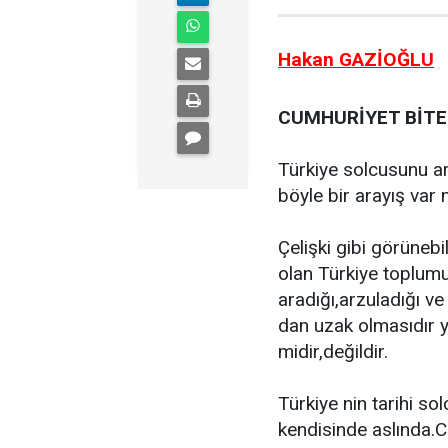
Hakan GAZİOĞLU
CUMHURİYET BİTE
Türkiye solcusunu a
böyle bir arayış var
Çelişki gibi görüneb
olan Türkiye toplu
aradığı,arzuladığı v
dan uzak olmasıdır y
midir,değildir.
Türkiye nin tarihi so
kendisinde aslında.C