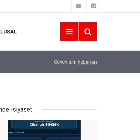
ULUSAL
09:09
ORDU ASKF’DEN İŞ DÜNYASINA AMATÖR SPO
Günün tüm
haberleri
ncel-siyaset