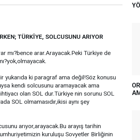
YÖ
RKEN; TÜRKİYE, SOLCUSUNU ARIYOR
rar mı?bence arar.Arayacak.Peki Türkiye de
 mı?yok,olmayacak.
ilir yukarıda ki paragraf ama değil!Söz konusu
OR
muysa kendi solcusunu aramayacak ama
AM
e ihtiyacı olan SOL dur.Türkiye nin sorunu SOL
ada SOL olmamasıdır,ikisi aynı şey
lcusunu arıyor,arayacak.Bu arayış tarihin
umhuriyetimizin kuruluşu Sovyetler Birliğinin