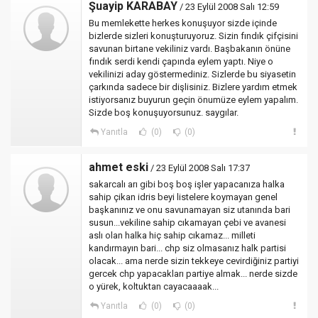
Şuayip KARABAY
/ 23 Eylül 2008 Salı 12:59
Bu memlekette herkes konuşuyor sizde içinde
bizlerde sizleri konuşturuyoruz. Sizin fındık çifçisini
savunan birtane vekiliniz vardı. Başbakanın önüne
fındık serdi kendi çapında eylem yaptı. Niye o
vekilinizi aday göstermediniz. Sizlerde bu siyasetin
çarkında sadece bir dişlisiniz. Bizlere yardım etmek
istiyorsanız buyurun geçin önumüze eylem yapalım.
Sizde boş konuşuyorsunuz. saygılar.
Yanıtla
(0)
(0)
ahmet eski
/ 23 Eylül 2008 Salı 17:37
sakarcalı arı gibi boş boş işler yapacanıza halka
sahip çikan idris beyi listelere koymayan genel
başkanınız ve onu savunamayan siz utanında bari
susun...vekiline sahip cıkamayan çebi ve avanesi
aslı olan halka hiç sahip cıkamaz... milleti
kandırmayın bari... chp siz olmasanız halk partisi
olacak... ama nerde sizin tekkeye cevirdiğiniz partiyi
gercek chp yapacakları partiye almak... nerde sizde
o yürek, koltuktan cayacaaaak...
Yanıtla
(0)
(0)