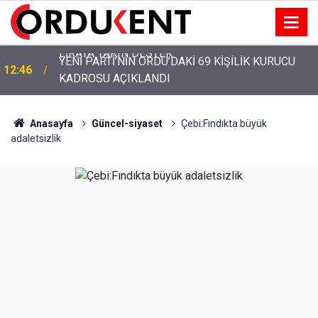
YENİ PARTİ’NİN ORDU’DAKİ 69 KİŞİLİK KURUCU
12:46
KADROSU AÇIKLANDI
Anasayfa
Güncel-siyaset
Çebi:Fındıkta büyük
adaletsizlik