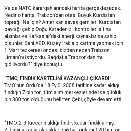
Ve de NATO karargahlarındaki harita gerçekleşecek.
Nedir o harita; Trabzon'dan ötesi Büyük Kürdistan
toprağı. Ne için? Amerikan savaş gemileri Kürdistan
bayrağı çekip Doğu Karadeniz'i kontrolleri altına
alsınlar ve Kafkaslar'daki enerji kaynaklarına sahip
olsunlar. Sahi ABD, Kuzey Irak'a çıkartma yapmak için
1 Mart tezkeresi öncesi bizden neden Trabzon
Limanı'nı istiyordu. Bağdat'a Trabzon'dan mı
gidiliyordu?" diye konuştu.
"TMO, FINDIK KARTELİNİ KAZANÇLI ÇIKARDI"
TMO'nun Ordu'da 18 Eylül 2008 tarihine kadar aldığı
fındığın 7 bin ton, tüm alım merkezlerinde ise günlük
bin 300 ton olduğunu belirten Çebi, şöyle devam etti:
"TMO, 2-3 tüccarın aldığı fındık kadar fındık almış.
Yılbaşına kadar alacakları miktar toplamı 120 bin ton.