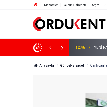
Manşetler
Günün Haberleri
Arşiv
S
 KİŞİLİK KURUCU KADROSU AÇIKLANDI
24
12:22
YENİ P
Anasayfa
Güncel-siyaset
Canlı canlı 