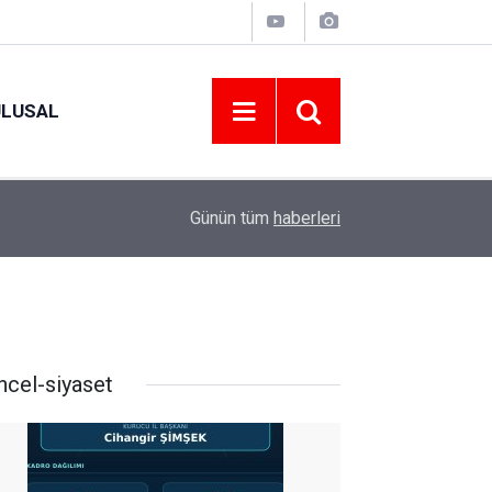
ULUSAL
09:09
ORDU ASKF’DEN İŞ DÜNYASINA AMATÖR SPO
Günün tüm
haberleri
ncel-siyaset