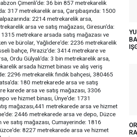
rabzon Çimenli'de: 36 bin 857 metrekarelik
da: 317 metrekarelik arsa, Çarşıbaşında: 1500
Şalpazarında: 2214 metrekarelik arsa,
ekarelik arsa ve satış mağazası, Giresun'da:
YUH AR
 1315 metrekare arsada satış mağazası ve
BA
en ve bürolar, Yağlıdere'de: 2236 metrekarelik
IŞ
isseli bahçe, Piraziz'de: 3414 metrekare ve
sa, Ordu Gülyalı'da: 3 bin metrekarelik arsa,
arelik arsada hizmet binası ve alış veriş
e: 2296 metrekarelik fındık bahçesi, 380465
atsa'da: 180 metrekarede arsa ve satış
e karede arsa ve satış mağazası, 3306
epo ve hizmet binası, Ünye'de: 1731
tış mağazası,441 metrekarede arsa ve hizmet
me'de: 2446 metrekarede arsa ve depo, Düzce
 ve satış mağazası, Cumayerinde: 1816
OR
Düzce'de: 8227 metrekarede arsa ve hizmet
RA