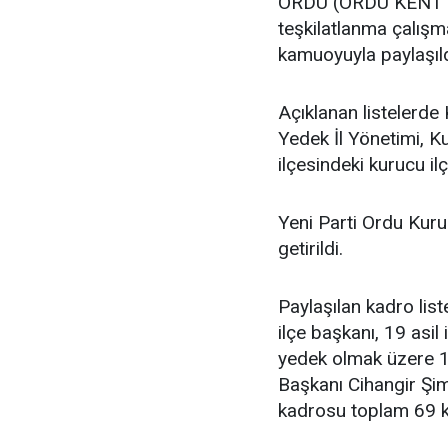
ORDU (ORDU KENT GA
teşkilatlanma çalış
kamuoyuyla paylaşıld
Açıklanan listelerde 
Yedek İl Yönetimi, K
ilçesindeki kurucu ilç
Yeni Parti Ordu Kuru
getirildi.
Paylaşılan kadro lis
ilçe başkanı, 19 asil i
yedek olmak üzere 11
Başkanı Cihangir Şimş
kadrosu toplam 69 k