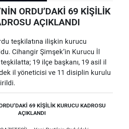
’NİN ORDU’DAKİ 69 KİŞİLİK
DROSU AÇIKLANDI
rdu teşkilatına ilişkin kurucu
oldu. Cihangir Şimşek’in Kurucu İl
şkilatta; 19 ilçe başkanı, 19 asil il
dek il yöneticisi ve 11 disiplin kurulu
rildi.
 ORDU’DAKİ 69 KİŞİLİK KURUCU KADROSU
AÇIKLANDI