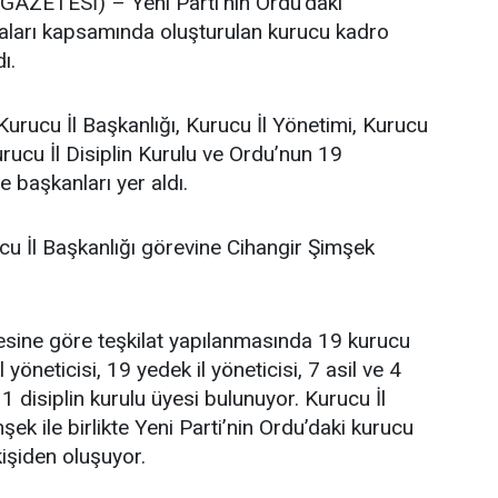
ZETESİ) – Yeni Parti’nin Ordu’daki
maları kapsamında oluşturulan kurucu kadro
ı.
Kurucu İl Başkanlığı, Kurucu İl Yönetimi, Kurucu
urucu İl Disiplin Kurulu ve Ordu’nun 19
e başkanları yer aldı.
cu İl Başkanlığı görevine Cihangir Şimşek
tesine göre teşkilat yapılanmasında 19 kurucu
l yöneticisi, 19 yedek il yöneticisi, 7 asil ve 4
 disiplin kurulu üyesi bulunuyor. Kurucu İl
ek ile birlikte Yeni Parti’nin Ordu’daki kurucu
işiden oluşuyor.