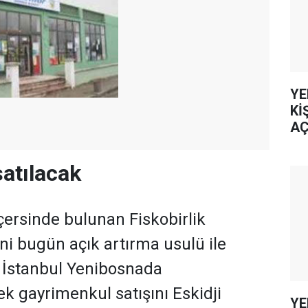
YE
Kİ
AÇ
satılacak
içersinde bulunan Fiskobirlik
ni bugün açık artırma usulü ile
r. İstanbul Yenibosnada
ek gayrimenkul satışını Eskidji
YE