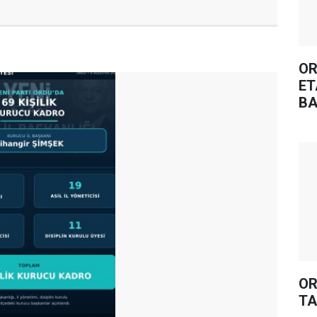
OR
ET
BA
OR
TA