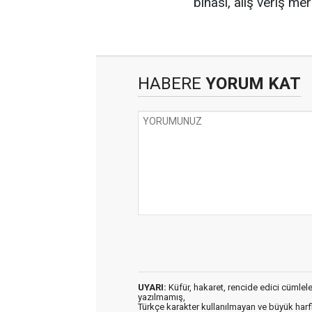
binası, alış veriş mer
HABERE
YORUM KAT
UYARI:
Küfür, hakaret, rencide edici cümleler 
yazılmamış,
Türkçe karakter kullanılmayan ve büyük har