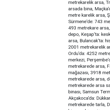
metrekarelik arsa, T
arsada bina, Maçka'
metre karelik arsa, 
Sürmene'de: 743 metr
493 metrekare arsa,
depo, Keşap'ta: kesk
arsa, Bulancak'ta: h
2001 metrekarelik ar
Ordu'da: 4252 metrek
merkezi, Perşembe'd
metrekarede arsa, F
mağazası, 3918 metr
metrekarede arsa, d
metrekarede arsa sa
binası, Samsun Ter
Akçakoca'da: Dükkan
metrekarede tarla, 