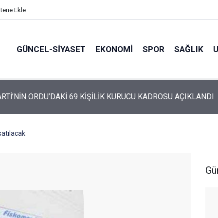
itene Ekle
GÜNCEL-SIYASET
EKONOMI
SPOR
SAĞLIK
ARTİ ALTINORDU’DA KURUCU YÖNETİMİNİ AÇIKLADI
satılacak
Gü