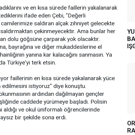
nadıklarını ve en kısa sürede faillerin yakalanarak
ediklerini ifade eden Çebi, "Değerli
amilerimize saldıran alçak zihniyet gelecekte
a saldırmaktan çekinmeyecektir. Ama bunlar her
YUH AR
BA
an dolu göğsüne çarparak yok olacaktır.
IŞ
ına, bayrağına ve diğer mukaddeslerine el
hainliğinin yanına kar kalacağını sanmasın. Ya
da Türkiye'yi terk etsin.
ınıyor faillerinin en kısa sürede yakalanarak yüce
 edilmesini istiyoruz" diye konuştu.
 okunmasının ardından dağılmayan gençler
eşliğinde caddede yürümeye başladı. Polisin
 aldığı ve okul üniformalı öğrencilerinde
aysız bir şekilde sona erdi.
OR
RA