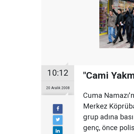
10:12
"Cami Yakma
20 Aralık 2008
Cuma Namazı'nı
Merkez Köprüba
grup adına bası
genç, önce polisi