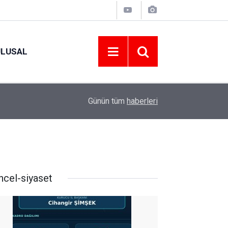
ULUSAL
09:09
ORDU ASKF’DEN İŞ DÜNYASINA AMATÖR SPO
Günün tüm
haberleri
ncel-siyaset