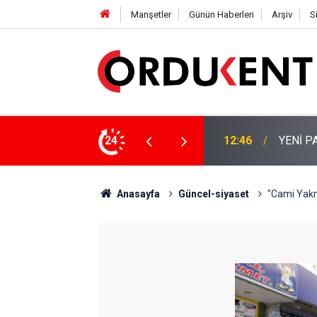
Manşetler
Günün Haberleri
Arşiv
S
 KİŞİLİK KURUCU KADROSU AÇIKLANDI
24
12:22
YENİ P
Anasayfa
Güncel-siyaset
"Cami Yakm