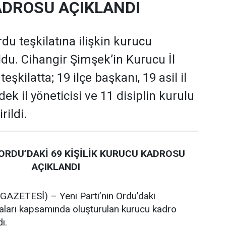
DROSU AÇIKLANDI
rdu teşkilatına ilişkin kurucu
oldu. Cihangir Şimşek’in Kurucu İl
şkilatta; 19 ilçe başkanı, 19 asil il
dek il yöneticisi ve 11 disiplin kurulu
rildi.
 ORDU’DAKİ 69 KİŞİLİK KURUCU KADROSU
AÇIKLANDI
ZETESİ) – Yeni Parti’nin Ordu’daki
maları kapsamında oluşturulan kurucu kadro
ı.