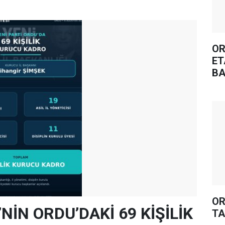
OR
ET
BA
OR
’NİN ORDU’DAKİ 69 KİŞİLİK
TA