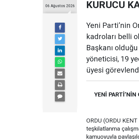
KURUCU KA
06 Ağustos 2026
Yeni Parti’nin O
kadroları belli 
Başkanı olduğu te
yöneticisi, 19 ye
üyesi görevlendi
YENİ PARTİ’NİN
ORDU (ORDU KENT GA
teşkilatlanma çalış
kamuoyuyla paylaşıld