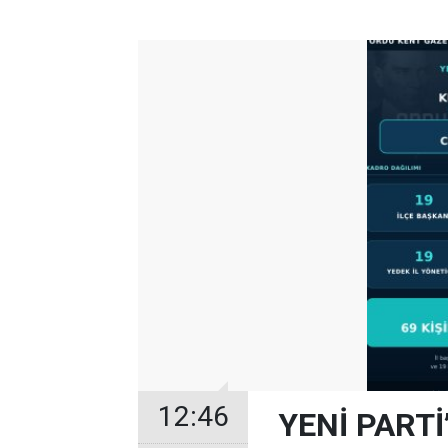
12:46
YENİ PARTİ