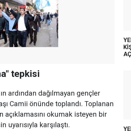
YE
Kİ
AÇ
" tepkisi
n ardından dağılmayan gençler
şı Camii önünde toplandı. Toplanan
n açıklamasını okumak isteyen bir
n uyarısıyla karşılaştı.
YE