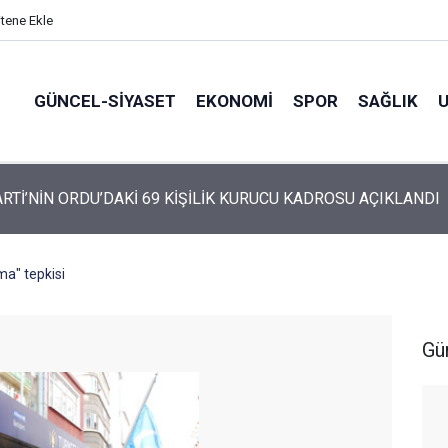
itene Ekle
GÜNCEL-SIYASET
EKONOMI
SPOR
SAĞLIK
ARTİ ALTINORDU’DA KURUCU YÖNETİMİNİ AÇIKLADI
a" tepkisi
Gü